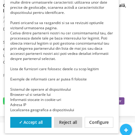
multe dintre urmatoarele caracteristi: utilizarea unor date
Ofer meditații online la matematică pentru școală generală,
precise de geolocație, scanarea activă a caracteristicilor
liceu și facultate
dispozitivului pentru identificare.
Romania, Ilfov, Bucuresti Sector 6, București,
Publicat 1 săptămână în urmă în urmă
Puteti oricand sa va razganditi si sa va revizuiti optiunile
vizitand urmatoarea pagina.
Despre mine:
Cativa dintre partenerii nostri nu cer consimtamantul tau, dar
proceseaza datele tale pe baza interesului lor legimit. Poti
Studii: Universitatea Politehnică - Electrotehnică ( acum inginerie
obiecta intersul legitim si poti gestiona consimtamantul tau
prin alegerea partenerului din lista de mai jos sau daca
electrică )
accesezi partenerii nostri aici poti vedea detaliat informatii
Universitatea Spiru Haret - Management financiar-contabil
despre partenerul selectat.
Colegiul național Roșca Codreanu - Informatică
Lista de furnizori care folosesc datele cu scop legitim
Pasiuni: copiii, matematică, psihologia educației, sport.
Exemple de informatii care ar putea fi folosite
Ofer meditații și consultanță online la matematică pentru școală
Sistemul de operare al dispozitivului
Browser-ul si setarile lui
generală, liceu și facultate în limba română sau engleză. În București fac
Informatii stocate in cookie-uri
și în persoană. Pentru video conferințe folosesc Skype, Zoom, Teams
Adresa IP
etc. Pentru tablă online folosesc IDROO, MIRO care sunt gratuite și merg
Localizarea geografica a dispozitivului
foarte bine. Pentru grafică matematică folosesc DESMOS. Pentru calcul
matematic și analiză matematică folosesc SYMBOLAB, EMATHHELP,
✓ Accept all
Reject all
Configure
WOLFRAM etc. Se poate vedea în pozele atașate. Plata se poate face în