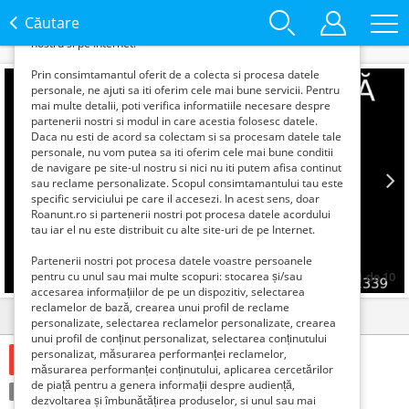
functie de interesele si nevoile tale. De asemenea, aceste
Căutare
date sunt folosite pentru analizarea traffic-ului pe site-ul
nostru si pe Internet.
Prin consimtamantul oferit de a colecta si procesa datele
personale, ne ajuti sa iti oferim cele mai bune servicii. Pentru
mai multe detalii, poti verifica informatiile necesare despre
partenerii nostri si modul in care acestia folosesc datele.
Daca nu esti de acord sa colectam si sa procesam datele tale
personale, nu vom putea sa iti oferim cele mai bune conditii
de navigare pe site-ul nostru si nici nu iti putem afisa continut
sau reclame personalizate. Scopul consimtamantului tau este
specific serviciului pe care il accesezi. In acest sens, doar
Roanunt.ro si partenerii nostri pot procesa datele acordului
Prev
Next
tau iar el nu este distribuit cu alte site-uri de pe Internet.
Partenerii nostri pot procesa datele voastre persoanele
pentru cu unul sau mai multe scopuri: stocarea și/sau
1
de
10
accesarea informațiilor de pe un dispozitiv, selectarea
reclamelor de bază, crearea unui profil de reclame
Detalii
Contact
personalizate, selectarea reclamelor personalizate, crearea
unui profil de conținut personalizat, selectarea conținutului
personalizat, măsurarea performanței reclamelor,
100 Lei
măsurarea performanței conținutului, aplicarea cercetărilor
de piață pentru a genera informații despre audiență,
Condiție:
Nou
Tranzacţie:
Vinde
dezvoltarea și îmbunătățirea produselor, si unul sau mai