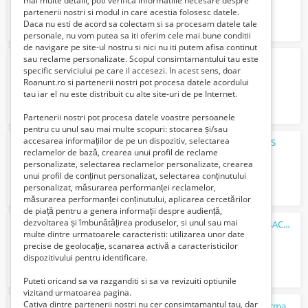
mai multe detalii, poti verifica informatiile necesare despre
partenerii nostri si modul in care acestia folosesc datele.
Daca nu esti de acord sa colectam si sa procesam datele tale
personale, nu vom putea sa iti oferim cele mai bune conditii
de navigare pe site-ul nostru si nici nu iti putem afisa continut
sau reclame personalizate. Scopul consimtamantului tau este
Modul Electronic Vintage & Rar
specific serviciului pe care il accesezi. In acest sens, doar
442 Lei
Roanunt.ro si partenerii nostri pot procesa datele acordului
tau iar el nu este distribuit cu alte site-uri de pe Internet.
Partenerii nostri pot procesa datele voastre persoanele
pentru cu unul sau mai multe scopuri: stocarea și/sau
accesarea informațiilor de pe un dispozitiv, selectarea
Descarcator date DLK Pro Download Key S
reclamelor de bază, crearea unui profil de reclame
1650 Lei
personalizate, selectarea reclamelor personalizate, crearea
unui profil de conținut personalizat, selectarea conținutului
personalizat, măsurarea performanței reclamelor,
măsurarea performanței conținutului, aplicarea cercetărilor
de piață pentru a genera informații despre audiență,
dezvoltarea și îmbunătățirea produselor, si unul sau mai
Ochelari de vedere pentru copii ESCHENBACH Titanflex 371
multe dintre urmatoarele caracteristi: utilizarea unor date
497 Lei
precise de geolocație, scanarea activă a caracteristicilor
dispozitivului pentru identificare.
Puteti oricand sa va razganditi si sa va revizuiti optiunile
vizitand urmatoarea pagina.
Cativa dintre partenerii nostri nu cer consimtamantul tau, dar
Tub oxigen vechi anii 69-74 Sauerstoff Germany raritate vintage