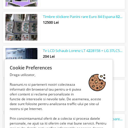
Timbre stickere Panini rare Euro 84 Espana 8
2
Jocu
12500 Lei
Tv LCD Schaub Lorenz LT 4
2
28158 + LG 37LC51 + Picior Tv
204 Lei
Cookie Preferences
Draga utilizator,
Roanunt.ro si partenerii nostri colecteaza
Lampi Tuburi Electronice 17 buc
informatii din browserul tau pentru a-ti putea
4985 Lei
oferi content si reclame personalizate in
functie de interesele si nevoile tale. De asemenea, aceste
date sunt folosite pentru analizarea traffic-ului pe site-ul
nostru si pe Internet.
Prin consimtamantul oferit de a colecta si procesa datele
Cheite de doze si conserve pentru martisoare cercei inele bratari
personale, ne ajuti sa iti oferim cele mai bune servicii. Pentru
38 Lei