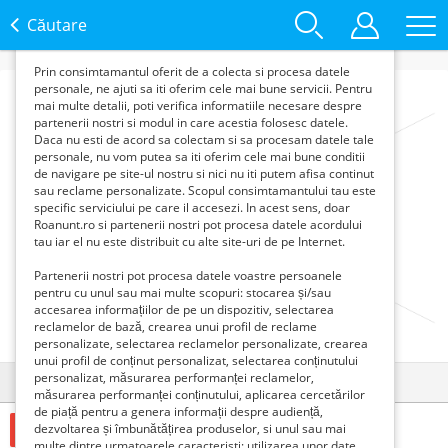
functie de interesele si nevoile tale. De asemenea, aceste
date sunt folosite pentru analizarea traffic-ului pe site-ul
Căutare
nostru si pe Internet.
Prin consimtamantul oferit de a colecta si procesa datele
personale, ne ajuti sa iti oferim cele mai bune servicii. Pentru
mai multe detalii, poti verifica informatiile necesare despre
partenerii nostri si modul in care acestia folosesc datele.
Daca nu esti de acord sa colectam si sa procesam datele tale
personale, nu vom putea sa iti oferim cele mai bune conditii
de navigare pe site-ul nostru si nici nu iti putem afisa continut
sau reclame personalizate. Scopul consimtamantului tau este
specific serviciului pe care il accesezi. In acest sens, doar
Roanunt.ro si partenerii nostri pot procesa datele acordului
tau iar el nu este distribuit cu alte site-uri de pe Internet.
Partenerii nostri pot procesa datele voastre persoanele
pentru cu unul sau mai multe scopuri: stocarea și/sau
accesarea informațiilor de pe un dispozitiv, selectarea
reclamelor de bază, crearea unui profil de reclame
personalizate, selectarea reclamelor personalizate, crearea
unui profil de conținut personalizat, selectarea conținutului
personalizat, măsurarea performanței reclamelor,
Detalii
Contact
măsurarea performanței conținutului, aplicarea cercetărilor
de piață pentru a genera informații despre audiență,
dezvoltarea și îmbunătățirea produselor, si unul sau mai
1500 Lei
multe dintre urmatoarele caracteristi: utilizarea unor date