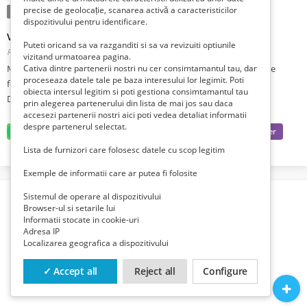
precise de geolocație, scanarea activă a caracteristicilor
Condiție:
Folosit
Tranzacţie:
Vinde
dispozitivului pentru identificare.
Vând masă de machiaj, din lemn masiv, cu oglindă
Puteti oricand sa va razganditi si sa va revizuiti optiunile
Romania, Ilfov, Chiajna, Chiajna,
Publicat 1 săptămână în urmă în urmă
vizitand urmatoarea pagina.
Cativa dintre partenerii nostri nu cer consimtamantul tau, dar
Masă de machiaj, din lemn masiv, cu oglindă și scaun tapițat. Stare
proceseaza datele tale pe baza interesului lor legimit. Poti
foarte bună.
obiecta intersul legitim si poti gestiona consimtamantul tau
Dimensiuni: 1140 mm * 400 mm * 740 mm (L*l*A).
prin alegerea partenerului din lista de mai jos sau daca
accesezi partenerii nostri aici poti vedea detaliat informatii
despre partenerul selectat.
Lista de furnizori care folosesc datele cu scop legitim
Exemple de informatii care ar putea fi folosite
Sistemul de operare al dispozitivului
Browser-ul si setarile lui
Informatii stocate in cookie-uri
Adresa IP
Localizarea geografica a dispozitivului
✓ Accept all
Reject all
Configure