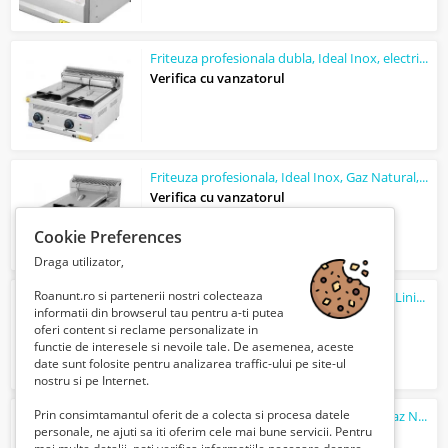
Friteuza profesionala dubla, Ideal Inox, electrica, 8+8 l, Linia 630
Verifica cu vanzatorul
Friteuza profesionala, Ideal Inox, Gaz Natural, 8 l, Linia 630
Verifica cu vanzatorul
Cookie Preferences
Draga utilizator,
Roanunt.ro si partenerii nostri colecteaza
Friteuza profesionala, Ideal Inox, GPL, 8 l, Linia 630
informatii din browserul tau pentru a-ti putea
Verifica cu vanzatorul
oferi content si reclame personalizate in
functie de interesele si nevoile tale. De asemenea, aceste
date sunt folosite pentru analizarea traffic-ului pe site-ul
nostru si pe Internet.
Prin consimtamantul oferit de a colecta si procesa datele
Friteuza profesionala dubla, Ideal Inox, Gaz Natural, 8+8 l, Linia 630
personale, ne ajuti sa iti oferim cele mai bune servicii. Pentru
Verifica cu vanzatorul