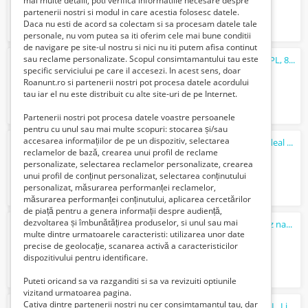
mai multe detalii, poti verifica informatiile necesare despre
partenerii nostri si modul in care acestia folosesc datele.
Daca nu esti de acord sa colectam si sa procesam datele tale
personale, nu vom putea sa iti oferim cele mai bune conditii
de navigare pe site-ul nostru si nici nu iti putem afisa continut
sau reclame personalizate. Scopul consimtamantului tau este
Friteuza profesionala dubla, Ideal Inox, GPL, 8+8 l, Linia 630
specific serviciului pe care il accesezi. In acest sens, doar
Verifica cu vanzatorul
Roanunt.ro si partenerii nostri pot procesa datele acordului
tau iar el nu este distribuit cu alte site-uri de pe Internet.
Partenerii nostri pot procesa datele voastre persoanele
pentru cu unul sau mai multe scopuri: stocarea și/sau
accesarea informațiilor de pe un dispozitiv, selectarea
Aragaz profesional cu 4 focuri si cuptor, Ideal Inox, GPL, Linia 630
reclamelor de bază, crearea unui profil de reclame
1 Lei
personalizate, selectarea reclamelor personalizate, crearea
unui profil de conținut personalizat, selectarea conținutului
personalizat, măsurarea performanței reclamelor,
măsurarea performanței conținutului, aplicarea cercetărilor
de piață pentru a genera informații despre audiență,
dezvoltarea și îmbunătățirea produselor, si unul sau mai
Aragaz profesional 2 focuri, Ideal Inox, gaz natural, Linia 630
multe dintre urmatoarele caracteristi: utilizarea unor date
Verifica cu vanzatorul
precise de geolocație, scanarea activă a caracteristicilor
dispozitivului pentru identificare.
Puteti oricand sa va razganditi si sa va revizuiti optiunile
vizitand urmatoarea pagina.
Cativa dintre partenerii nostri nu cer consimtamantul tau, dar
Aragaz profesional 2 focuri, Ideal Inox, GPL, Linia 630