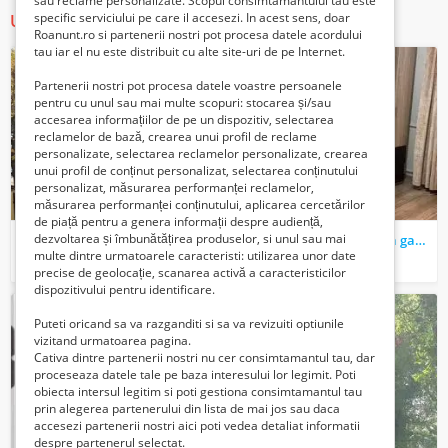
sau reclame personalizate. Scopul consimtamantului tau este
specific serviciului pe care il accesezi. In acest sens, doar
Ultimele anunturi
Roanunt.ro si partenerii nostri pot procesa datele acordului
tau iar el nu este distribuit cu alte site-uri de pe Internet.
Partenerii nostri pot procesa datele voastre persoanele
pentru cu unul sau mai multe scopuri: stocarea și/sau
accesarea informațiilor de pe un dispozitiv, selectarea
reclamelor de bază, crearea unui profil de reclame
personalizate, selectarea reclamelor personalizate, crearea
unui profil de conținut personalizat, selectarea conținutului
personalizat, măsurarea performanței reclamelor,
măsurarea performanței conținutului, aplicarea cercetărilor
de piață pentru a genera informații despre audiență,
dezvoltarea și îmbunătățirea produselor, si unul sau mai
Parc Bazilescu- Bucureștii Noi activitati diverse
dr taberei Plaza Romania garsoniera proprietar
multe dintre urmatoarele caracteristi: utilizarea unor date
2150 Euro €
250 Euro €
precise de geolocație, scanarea activă a caracteristicilor
dispozitivului pentru identificare.
Puteti oricand sa va razganditi si sa va revizuiti optiunile
vizitand urmatoarea pagina.
Cativa dintre partenerii nostri nu cer consimtamantul tau, dar
proceseaza datele tale pe baza interesului lor legimit. Poti
obiecta intersul legitim si poti gestiona consimtamantul tau
prin alegerea partenerului din lista de mai jos sau daca
accesezi partenerii nostri aici poti vedea detaliat informatii
despre partenerul selectat.