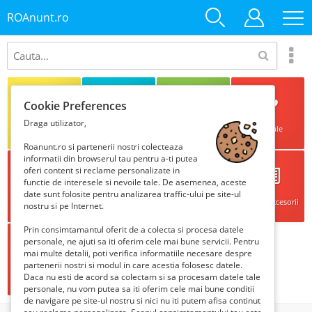
ROAnunt.ro
Cookie Preferences
Draga utilizator,
Imobiliare
Vehicule
Servicii
Animale
Roanunt.ro si partenerii nostri colecteaza
informatii din browserul tau pentru a-ti putea
oferi content si reclame personalizate in
functie de interesele si nevoile tale. De asemenea, aceste
date sunt folosite pentru analizarea traffic-ului pe site-ul
Casa, Mobila,
Mama si copilul
Electronice
Moda si accesorii
nostru si pe Internet.
Gradina
Prin consimtamantul oferit de a colecta si procesa datele
personale, ne ajuti sa iti oferim cele mai bune servicii. Pentru
mai multe detalii, poti verifica informatiile necesare despre
partenerii nostri si modul in care acestia folosesc datele.
Timp liber si sport
Locuri de munca
Diverse
Daca nu esti de acord sa colectam si sa procesam datele tale
personale, nu vom putea sa iti oferim cele mai bune conditii
de navigare pe site-ul nostru si nici nu iti putem afisa continut