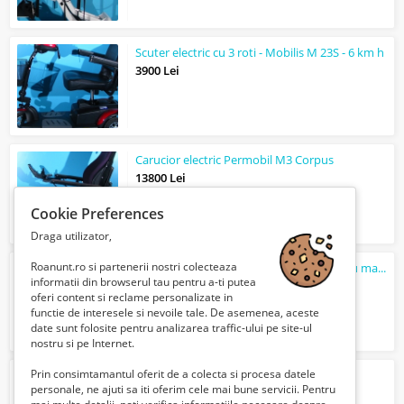
Scuter electric cu 3 roti - Mobilis M 23S - 6 km h
3900 Lei
Carucior electric Permobil M3 Corpus
13800 Lei
Cookie Preferences
Draga utilizator,
Roanunt.ro si partenerii nostri colecteaza
Suport cu ham de ridicare pacienti pentru macara
informatii din browserul tau pentru a-ti putea
1740 Lei
oferi content si reclame personalizate in
functie de interesele si nevoile tale. De asemenea, aceste
date sunt folosite pentru analizarea traffic-ului pe site-ul
nostru si pe Internet.
Prin consimtamantul oferit de a colecta si procesa datele
Carucior electric Invacare Bora
personale, ne ajuti sa iti oferim cele mai bune servicii. Pentru
3850 Lei