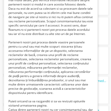
mai multe detalii, poti verifica informatiile necesare despre
partenerii nostri si modul in care acestia folosesc datele.
Daca nu esti de acord sa colectam si sa procesam datele tale
personale, nu vom putea sa iti oferim cele mai bune conditii
de navigare pe site-ul nostru si nici nu iti putem afisa continut
sau reclame personalizate. Scopul consimtamantului tau este
Baston cu 4 picioare
specific serviciului pe care il accesezi. In acest sens, doar
78 Lei
Roanunt.ro si partenerii nostri pot procesa datele acordului
tau iar el nu este distribuit cu alte site-uri de pe Internet.
Partenerii nostri pot procesa datele voastre persoanele
pentru cu unul sau mai multe scopuri: stocarea și/sau
accesarea informațiilor de pe un dispozitiv, selectarea
Carja din aluminiu cu 4 picioare Rebotec
reclamelor de bază, crearea unui profil de reclame
128 Lei
personalizate, selectarea reclamelor personalizate, crearea
unui profil de conținut personalizat, selectarea conținutului
personalizat, măsurarea performanței reclamelor,
măsurarea performanței conținutului, aplicarea cercetărilor
de piață pentru a genera informații despre audiență,
dezvoltarea și îmbunătățirea produselor, si unul sau mai
Aparat de recuperare antispasmic MOTOmed Viva 1
multe dintre urmatoarele caracteristi: utilizarea unor date
4800 Lei
precise de geolocație, scanarea activă a caracteristicilor
dispozitivului pentru identificare.
Puteti oricand sa va razganditi si sa va revizuiti optiunile
vizitand urmatoarea pagina.
Cativa dintre partenerii nostri nu cer consimtamantul tau, dar
Cadru de mers cu roti din aluminiu Russka