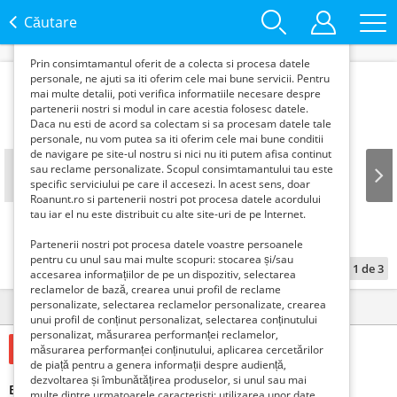
functie de interesele si nevoile tale. De asemenea, aceste
date sunt folosite pentru analizarea traffic-ului pe site-ul
Căutare
nostru si pe Internet.
Prin consimtamantul oferit de a colecta si procesa datele
personale, ne ajuti sa iti oferim cele mai bune servicii. Pentru
mai multe detalii, poti verifica informatiile necesare despre
partenerii nostri si modul in care acestia folosesc datele.
Daca nu esti de acord sa colectam si sa procesam datele tale
personale, nu vom putea sa iti oferim cele mai bune conditii
de navigare pe site-ul nostru si nici nu iti putem afisa continut
sau reclame personalizate. Scopul consimtamantului tau este
specific serviciului pe care il accesezi. In acest sens, doar
Roanunt.ro si partenerii nostri pot procesa datele acordului
Prev
Next
tau iar el nu este distribuit cu alte site-uri de pe Internet.
Partenerii nostri pot procesa datele voastre persoanele
pentru cu unul sau mai multe scopuri: stocarea și/sau
1
de
3
accesarea informațiilor de pe un dispozitiv, selectarea
reclamelor de bază, crearea unui profil de reclame
personalizate, selectarea reclamelor personalizate, crearea
Detalii
Contact
unui profil de conținut personalizat, selectarea conținutului
personalizat, măsurarea performanței reclamelor,
1 Lei
măsurarea performanței conținutului, aplicarea cercetărilor
de piață pentru a genera informații despre audiență,
dezvoltarea și îmbunătățirea produselor, si unul sau mai
Biberon din sticla ergonomic S-Difrax 250 ml
multe dintre urmatoarele caracteristi: utilizarea unor date