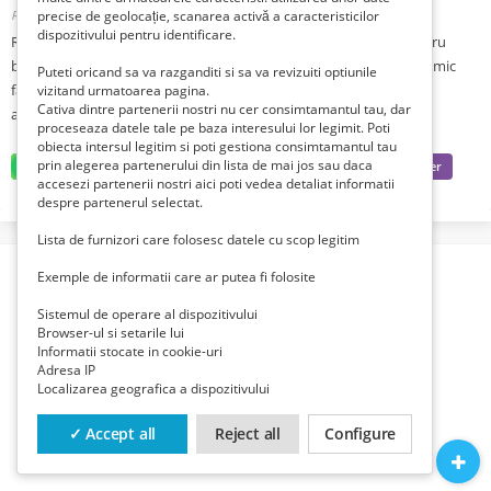
Romania, Maramures, Baia Mare,
precise de geolocație, scanarea activă a caracteristicilor
Publicat 3 săptămâni în urmă
dispozitivului pentru identificare.
Race Kids va ofera accesorii hranire de cea mai buna calitate pentru
bebelusi si copii la preturi foarte avantajoase. Biberonul-S ergonomic
Puteti oricand sa va razganditi si sa va revizuiti optiunile
fabricat din sticla rezistenta. Biberonul-S ergonomic reduce riscul
vizitand urmatoarea pagina.
Cativa dintre partenerii nostri nu cer consimtamantul tau, dar
aparitiei colicilor, regurgitarii si vomei.
proceseaza datele tale pe baza interesului lor legimit. Poti
obiecta intersul legitim si poti gestiona consimtamantul tau
prin alegerea partenerului din lista de mai jos sau daca
accesezi partenerii nostri aici poti vedea detaliat informatii
despre partenerul selectat.
Lista de furnizori care folosesc datele cu scop legitim
Exemple de informatii care ar putea fi folosite
Sistemul de operare al dispozitivului
Browser-ul si setarile lui
Informatii stocate in cookie-uri
Adresa IP
Localizarea geografica a dispozitivului
✓ Accept all
Reject all
Configure