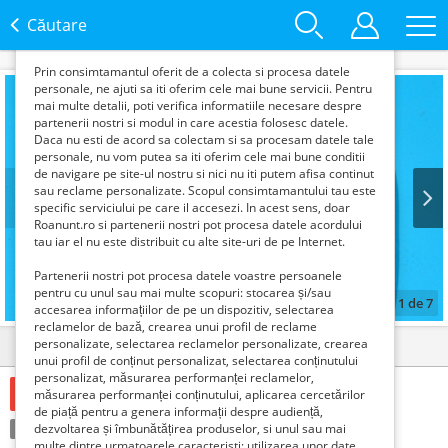
functie de interesele si nevoile tale. De asemenea, aceste
date sunt folosite pentru analizarea traffic-ului pe site-ul
Căutare
nostru si pe Internet.
Prin consimtamantul oferit de a colecta si procesa datele
personale, ne ajuti sa iti oferim cele mai bune servicii. Pentru
mai multe detalii, poti verifica informatiile necesare despre
partenerii nostri si modul in care acestia folosesc datele.
Daca nu esti de acord sa colectam si sa procesam datele tale
personale, nu vom putea sa iti oferim cele mai bune conditii
de navigare pe site-ul nostru si nici nu iti putem afisa continut
sau reclame personalizate. Scopul consimtamantului tau este
specific serviciului pe care il accesezi. In acest sens, doar
Roanunt.ro si partenerii nostri pot procesa datele acordului
Prev
Next
tau iar el nu este distribuit cu alte site-uri de pe Internet.
Partenerii nostri pot procesa datele voastre persoanele
pentru cu unul sau mai multe scopuri: stocarea și/sau
1
de
7
accesarea informațiilor de pe un dispozitiv, selectarea
reclamelor de bază, crearea unui profil de reclame
personalizate, selectarea reclamelor personalizate, crearea
Detalii
Contact
unui profil de conținut personalizat, selectarea conținutului
personalizat, măsurarea performanței reclamelor,
89 Lei
măsurarea performanței conținutului, aplicarea cercetărilor
de piață pentru a genera informații despre audiență,
Condiție:
dezvoltarea și îmbunătățirea produselor, si unul sau mai
Folosit
Tranzacţie:
Vinde
multe dintre urmatoarele caracteristi: utilizarea unor date