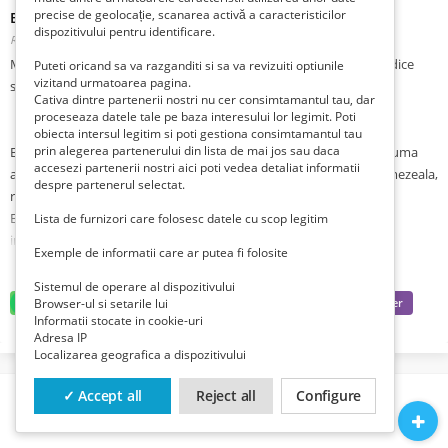
precise de geolocație, scanarea activă a caracteristicilor
Brant ortopedic Pisana marimile de la 35- la 48
dispozitivului pentru identificare.
Romania, Valcea, Ramnicu Valcea, Ramnicu Valcea,
Publicat 2 zile în urmă
Magazin on-line specializat in comercializarea produselor ortopedice
Puteti oricand sa va razganditi si sa va revizuiti optiunile
vizitand urmatoarea pagina.
second-hand import Germania vinde:
Cativa dintre partenerii nostri nu cer consimtamantul tau, dar
proceseaza datele tale pe baza interesului lor legimit. Poti
obiecta intersul legitim si poti gestiona consimtamantul tau
prin alegerea partenerului din lista de mai jos sau daca
Brant confectionat din doua straturi: piele ECCO si un strat de spuma
accesezi partenerii nostri aici poti vedea detaliat informatii
antibacteriana care are de asemenea capacitatea de a absorbi umezeala,
despre partenerul selectat.
realizand totodata si recirculatia aerului in interiorul pantofilor.
Brantul ortopedic acționează la nivelul plantei piciorului, prin
Lista de furnizori care folosesc datele cu scop legitim
introducerea lor în interiorul încălțămintei ortopedice.
Exemple de informatii care ar putea fi folosite
Se recomandă în patologiile piciorului (picior plat, picior complex static,
picior plat secundar după fracturi sau secundar unor boli degenerative,
Sistemul de operare al dispozitivului
Browser-ul si setarile lui
pinteni calcaneeni, etc.)
Informatii stocate in cookie-uri
Modelul este unisex, iar setul cuprinde o pereche de branturi.
Adresa IP
Starea produsului - nou.
Localizarea geografica a dispozitivului
Produsul este de o calitate foarte buna, fiind produs de una dintre cele
mai mari firme de produse ortopedice din Europa.
✓ Accept all
Reject all
Configure
Produsul din imagine este doar de prezentare. In eventualitatea unei
comenzi veti primi unul identic ca: marca, dimensiuni, forma, culoare.