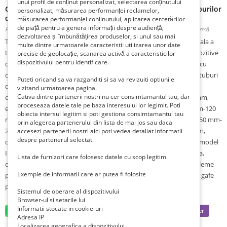
unui profil de conținut personalizat, selectarea conținutului
Cleme pentru ridicat sarcini, cleme pentru instalarea tuburilor
personalizat, măsurarea performanței reclamelor,
de beton
măsurarea performanței conținutului, aplicarea cercetărilor
de piață pentru a genera informații despre audiență,
Romania, Suceava, Suceava, Satu Mare,
Publicat 1 săptămână în urmă în urmă
dezvoltarea și îmbunătățirea produselor, si unul sau mai
Total Race va ofera spre vanzare : clesti pentru manevrarea verticala a
multe dintre urmatoarele caracteristi: utilizarea unor date
tuburilor de beton , dispozitive manevrare tuburi de beton , dispozitive
precise de geolocație, scanarea activă a caracteristicilor
dispozitivului pentru identificare.
de lant cu clesti deschidere 40 mm – 140 mm , dispozitive de lant cu
clesti deschidere 60 mm – 120 mm , dispozitive pentru transport tuburi
Puteti oricand sa va razganditi si sa va revizuiti optiunile
de beton , sisteme de ridicare pe verticala a caminelor de beton ,
vizitand urmatoarea pagina.
Cativa dintre partenerii nostri nu cer consimtamantul tau, dar
echipamente ridicare inele de beton cu dimensiune 40 mm-140 mm,
proceseaza datele tale pe baza interesului lor legimit. Poti
echipamente de ridicare a inelelor de beton cu dimensiune 60 mm-120
obiecta intersul legitim si poti gestiona consimtamantul tau
mm , echipamente de ridicare a inelelor de beton cu dimensiune 50 mm-
prin alegerea partenerului din lista de mai jos sau daca
220 mm, dispozitive de lant cu clesti deschidere 140 mm – 210 mm,
accesezi partenerii nostri aici poti vedea detaliat informatii
despre partenerul selectat.
dispozitive de transport a tuburilor de beton cu clesti de ridicare model
IPCC, clesti de ridicare tuburi de beton cu deschidere falci reglabila,
Lista de furnizori care folosesc datele cu scop legitim
cleme tuburi de beton, clesti tuburi de beton pentru canalizare, cleme
Exemple de informatii care ar putea fi folosite
pentru ridicat sarcini, cleme pentru instalarea tuburilor de beton, gafe
pentru tuburi de beton.
Sistemul de operare al dispozitivului
Browser-ul si setarile lui
Informatii stocate in cookie-uri
Adresa IP
Localizarea geografica a dispozitivului