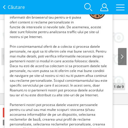
Draga utilizator,
Căutare
Roanunt.ro si partenerii nostri colecteaza
informatii din browserul tau pentru a-ti putea
oferi content si reclame personalizate in
functie de interesele si nevoile tale. De asemenea, aceste
date sunt folosite pentru analizarea traffic-ului pe site-ul
nostru si pe Internet.
Prin consimtamantul oferit de a colecta si procesa datele
personale, ne ajuti sa iti oferim cele mai bune servicii. Pentru
mai multe detalii, poti verifica informatiile necesare despre
partenerii nostri si modul in care acestia folosesc datele.
Daca nu esti de acord sa colectam si sa procesam datele tale
Prev
Next
personale, nu vom putea sa iti oferim cele mai bune conditii
de navigare pe site-ul nostru si nici nu iti putem afisa continut
sau reclame personalizate. Scopul consimtamantului tau este
specific serviciului pe care il accesezi. In acest sens, doar
1
de
9
Roanunt.ro si partenerii nostri pot procesa datele acordului
tau iar el nu este distribuit cu alte site-uri de pe Internet.
Detalii
Contact
Partenerii nostri pot procesa datele voastre persoanele
pentru cu unul sau mai multe scopuri: stocarea și/sau
1 Euro €
accesarea informațiilor de pe un dispozitiv, selectarea
reclamelor de bază, crearea unui profil de reclame
Condiție:
Nou
Tranzacţie:
Vinde
personalizate, selectarea reclamelor personalizate, crearea