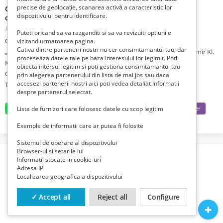
precise de geolocație, scanarea activă a caracteristicilor
CUMPAR CARTEA „Amintiri pentru viitor 2951 de zile în
dispozitivului pentru identificare.
captivitatea sovietică
Romania, Bucuresti, Bucuresti,
Publicat 1 lună zi în urmă
Puteti oricand sa va razganditi si sa va revizuiti optiunile
CUMPĂR CARTEA:
vizitand urmatoarea pagina.
Cativa dintre partenerii nostri nu cer consimtamantul tau, dar
„Amintiri pentru viitor 2951 de zile în captivitatea sovietică", Vladimir Kl.
proceseaza datele tale pe baza interesului lor legimit. Poti
Kiriţescu, Editura Detectiv, 2008.
obiecta intersul legitim si poti gestiona consimtamantul tau
OFER PREȚ CORECT ȘI CUMPĂR MAI MULTE EXEMPLARE.
prin alegerea partenerului din lista de mai jos sau daca
accesezi partenerii nostri aici poti vedea detaliat informatii
Telefon: 0730165329!
despre partenerul selectat.
Lista de furnizori care folosesc datele cu scop legitim
Exemple de informatii care ar putea fi folosite
Sistemul de operare al dispozitivului
Browser-ul si setarile lui
Informatii stocate in cookie-uri
Adresa IP
Localizarea geografica a dispozitivului
✓ Accept all
Reject all
Configure