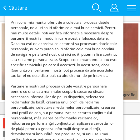
functie de interesele si nevoile tale. De asemenea, aceste
date sunt folosite pentru analizarea traffic-ului pe site-ul
Căutare
nostru si pe Internet.
Prin consimtamantul oferit de a colecta si procesa datele
personale, ne ajuti sa iti oferim cele mai bune servicii. Pentru
mai multe detalii, poti verifica informatiile necesare despre
partenerii nostri si modul in care acestia folosesc datele.
Daca nu esti de acord sa colectam si sa procesam datele tale
personale, nu vom putea sa iti oferim cele mai bune conditii
de navigare pe site-ul nostru si nici nu iti putem afisa continut
sau reclame personalizate. Scopul consimtamantului tau este
specific serviciului pe care il accesezi. In acest sens, doar
Roanunt.ro si partenerii nostri pot procesa datele acordului
tau iar el nu este distribuit cu alte site-uri de pe Internet.
Partenerii nostri pot procesa datele voastre persoanele
pentru cu unul sau mai multe scopuri: stocarea și/sau
1
fotografie
accesarea informațiilor de pe un dispozitiv, selectarea
reclamelor de bază, crearea unui profil de reclame
personalizate, selectarea reclamelor personalizate, crearea
Detalii
Contact
unui profil de conținut personalizat, selectarea conținutului
personalizat, măsurarea performanței reclamelor,
Verifica cu vanzatorul
măsurarea performanței conținutului, aplicarea cercetărilor
de piață pentru a genera informații despre audiență,
Tranzacţie:
dezvoltarea și îmbunătățirea produselor, si unul sau mai
Cumpără
multe dintre urmatoarele caracteristi: utilizarea unor date