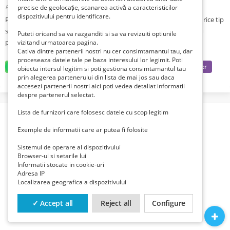
Romania, Prahova, Busteni,
precise de geolocație, scanarea activă a caracteristicilor
Publicat 1 lună zi în urmă
dispozitivului pentru identificare.
Parchetar cu experienta in domeniu de peste 20 de ani, montez orice tip
sau model de parchet, raschetez parchet sau dusumele cu masini
Puteti oricand sa va razganditi si sa va revizuiti optiunile
profesionale.Calitate garantata! tel 0721877386
vizitand urmatoarea pagina.
Cativa dintre partenerii nostri nu cer consimtamantul tau, dar
proceseaza datele tale pe baza interesului lor legimit. Poti
obiecta intersul legitim si poti gestiona consimtamantul tau
prin alegerea partenerului din lista de mai jos sau daca
accesezi partenerii nostri aici poti vedea detaliat informatii
despre partenerul selectat.
Lista de furnizori care folosesc datele cu scop legitim
Exemple de informatii care ar putea fi folosite
Sistemul de operare al dispozitivului
Browser-ul si setarile lui
Informatii stocate in cookie-uri
Adresa IP
Localizarea geografica a dispozitivului
✓ Accept all
Reject all
Configure