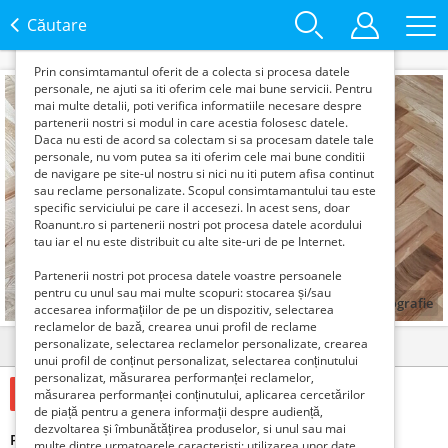
functie de interesele si nevoile tale. De asemenea, aceste
date sunt folosite pentru analizarea traffic-ului pe site-ul
Căutare
nostru si pe Internet.
Prin consimtamantul oferit de a colecta si procesa datele
personale, ne ajuti sa iti oferim cele mai bune servicii. Pentru
mai multe detalii, poti verifica informatiile necesare despre
partenerii nostri si modul in care acestia folosesc datele.
Daca nu esti de acord sa colectam si sa procesam datele tale
personale, nu vom putea sa iti oferim cele mai bune conditii
de navigare pe site-ul nostru si nici nu iti putem afisa continut
sau reclame personalizate. Scopul consimtamantului tau este
specific serviciului pe care il accesezi. In acest sens, doar
Roanunt.ro si partenerii nostri pot procesa datele acordului
tau iar el nu este distribuit cu alte site-uri de pe Internet.
Partenerii nostri pot procesa datele voastre persoanele
pentru cu unul sau mai multe scopuri: stocarea și/sau
1
fotografie
accesarea informațiilor de pe un dispozitiv, selectarea
reclamelor de bază, crearea unui profil de reclame
personalizate, selectarea reclamelor personalizate, crearea
Detalii
Contact
unui profil de conținut personalizat, selectarea conținutului
personalizat, măsurarea performanței reclamelor,
50 Lei
măsurarea performanței conținutului, aplicarea cercetărilor
de piață pentru a genera informații despre audiență,
dezvoltarea și îmbunătățirea produselor, si unul sau mai
Parchetar Prahova
multe dintre urmatoarele caracteristi: utilizarea unor date