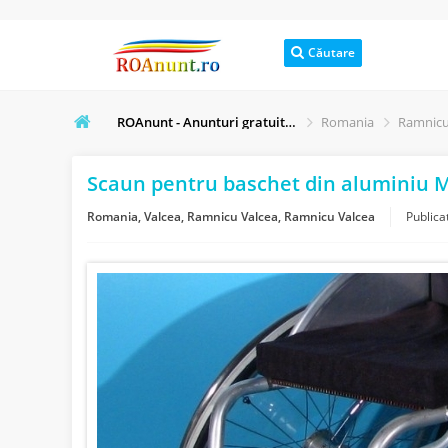
Căutare
ROAnunt - Anunturi gratuite online
Romania
Ramnicu
Scaun pentru baschet din aluminiu 
Romania, Valcea, Ramnicu Valcea, Ramnicu Valcea
Publica