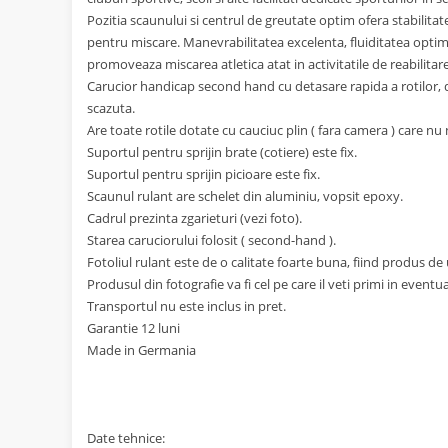
Pozitia scaunului si centrul de greutate optim ofera stabilitat
pentru miscare. Manevrabilitatea excelenta, fluiditatea optima
promoveaza miscarea atletica atat in activitatile de reabilitare
Carucior handicap second hand cu detasare rapida a rotilor, 
scazuta.
Are toate rotile dotate cu cauciuc plin ( fara camera ) care nu 
Suportul pentru sprijin brate (cotiere) este fix.
Suportul pentru sprijin picioare este fix.
Scaunul rulant are schelet din aluminiu, vopsit epoxy.
Cadrul prezinta zgarieturi (vezi foto).
Starea caruciorului folosit ( second-hand ).
Fotoliul rulant este de o calitate foarte buna, fiind produs 
Produsul din fotografie va fi cel pe care il veti primi in event
Transportul nu este inclus in pret.
Garantie 12 luni
Made in Germania
Date tehnice: