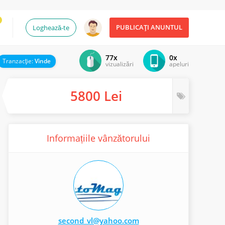
PUBLICAȚI ANUNTUL
Loghează-te
77x
0x
Tranzacţie:
Vinde
vizualizări
apeluri
5800 Lei
Informațiile vânzătorului
second_vl@yahoo.com