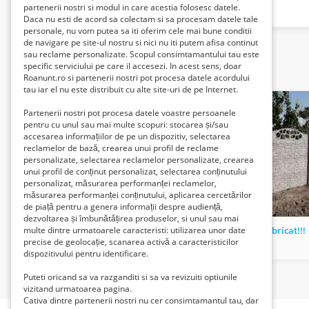
partenerii nostri si modul in care acestia folosesc datele.
Daca nu esti de acord sa colectam si sa procesam datele tale
personale, nu vom putea sa iti oferim cele mai bune conditii
de navigare pe site-ul nostru si nici nu iti putem afisa continut
sau reclame personalizate. Scopul consimtamantului tau este
specific serviciului pe care il accesezi. In acest sens, doar
Related listings
Roanunt.ro si partenerii nostri pot procesa datele acordului
tau iar el nu este distribuit cu alte site-uri de pe Internet.
Partenerii nostri pot procesa datele voastre persoanele
pentru cu unul sau mai multe scopuri: stocarea și/sau
accesarea informațiilor de pe un dispozitiv, selectarea
reclamelor de bază, crearea unui profil de reclame
personalizate, selectarea reclamelor personalizate, crearea
unui profil de conținut personalizat, selectarea conținutului
personalizat, măsurarea performanței reclamelor,
măsurarea performanței conținutului, aplicarea cercetărilor
de piață pentru a genera informații despre audiență,
dezvoltarea și îmbunătățirea produselor, si unul sau mai
Aparat de recuperare antispasmic MOTOmed Viva 1
gard prefabricat!!!
multe dintre urmatoarele caracteristi: utilizarea unor date
precise de geolocație, scanarea activă a caracteristicilor
4800 Lei
130 Lei
dispozitivului pentru identificare.
Puteti oricand sa va razganditi si sa va revizuiti optiunile
vizitand urmatoarea pagina.
Cativa dintre partenerii nostri nu cer consimtamantul tau, dar