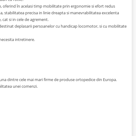
e, oferind în acelasi timp mobilitate prin ergonomie si efort redus
, stabilitatea precisa in linie dreapta si manevrabilitatea excelenta
, cat si in cele de agrement.
destinat deplasarii persoanelor cu handicap locomotor, si cu mobilitate
necesita intretinere.
de una dintre cele mai mari firme de produse ortopedice din Europa.
ualitatea unei comenzi.