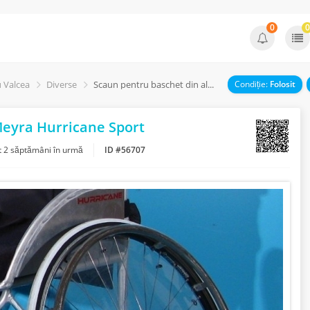
0
0
 Valcea
Diverse
Scaun pentru baschet din aluminiu Meyra Hurricane Sport
Condiție:
Folosit
Meyra Hurricane Sport
t
2 săptămâni în urmă
ID #56707