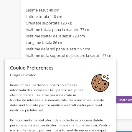
Latime sezut 40 cm
Latime totala 110 cm
Greutate suportata 120 kg
Inaltime totala pana la manere 77 cm
Inaltime spatar de la sezut - 20 cm
Lungime totala 86 cm
Inaltime de la sol pana la sezut 57 cm
Inaltime de la suportul de picioare la sezut - 47 cm
Dimensiune roti mari 23-622 (700x23C)
Cookie Preferences
Dimensiune roti mici - 75x25
Greutate produs - 14 kg
Draga utilizator,
Roanunt.ro si partenerii nostri colecteaza
informatii din browserul tau pentru a-ti putea
oferi content si reclame personalizate in
functie de interesele si nevoile tale. De asemenea, aceste
date sunt folosite pentru analizarea traffic-ului pe site-ul
nostru si pe Internet.
Prin consimtamantul oferit de a colecta si procesa datele
personale, ne ajuti sa iti oferim cele mai bune servicii. Pentru
mai multe detalii, poti verifica informatiile necesare despre