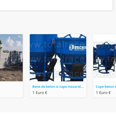
Bene de beton si cupe macarele cu diferite capacitati pana la 2 mc
1 Euro €
1 Euro €