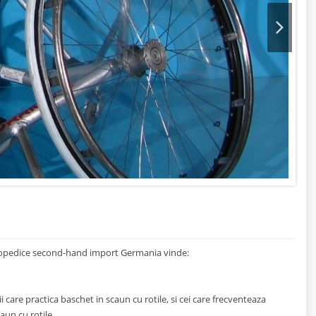
Next
rtopedice second-hand import Germania vinde:
 care practica baschet in scaun cu rotile, si cei care frecventeaza
caun cu rotile.