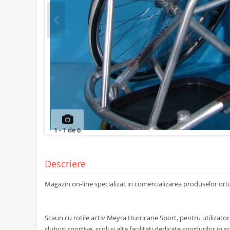
Prev
1
-
1
de
6
Descriere
Magazin on-line specializat in comercializarea produselor o
Scaun cu rotile activ Meyra Hurricane Sport, pentru utilizatorii
cluburi sportive, scoli si alte facilitati dedicate sporturilor in s