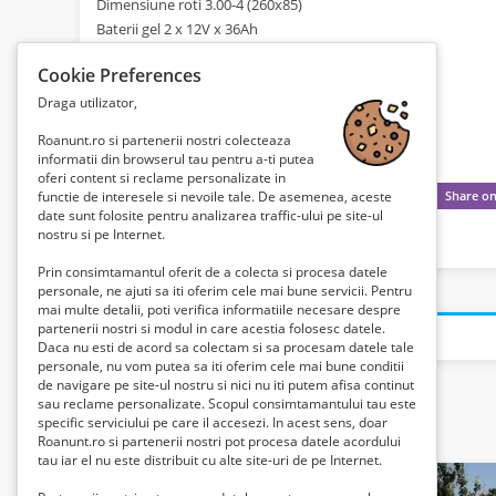
Dimensiune roti 3.00-4 (260x85)
Baterii gel 2 x 12V x 36Ah
Greutatea scuterului gol 105 kg
Cookie Preferences
Draga utilizator,
Roanunt.ro si partenerii nostri colecteaza
informatii din browserul tau pentru a-ti putea
oferi content si reclame personalizate in
functie de interesele si nevoile tale. De asemenea, aceste
date sunt folosite pentru analizarea traffic-ului pe site-ul
nostru si pe Internet.
Prin consimtamantul oferit de a colecta si procesa datele
personale, ne ajuti sa iti oferim cele mai bune servicii. Pentru
mai multe detalii, poti verifica informatiile necesare despre
partenerii nostri si modul in care acestia folosesc datele.
Daca nu esti de acord sa colectam si sa procesam datele tale
personale, nu vom putea sa iti oferim cele mai bune conditii
de navigare pe site-ul nostru si nici nu iti putem afisa continut
sau reclame personalizate. Scopul consimtamantului tau este
specific serviciului pe care il accesezi. In acest sens, doar
Related listings
Roanunt.ro si partenerii nostri pot procesa datele acordului
tau iar el nu este distribuit cu alte site-uri de pe Internet.