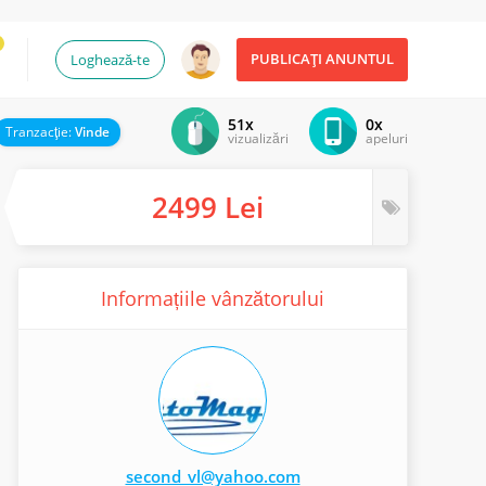
PUBLICAȚI ANUNTUL
Loghează-te
51x
0x
Tranzacţie:
Vinde
vizualizări
apeluri
2499 Lei
Informațiile vânzătorului
second_vl@yahoo.com