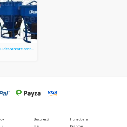
Cupe beton cu descarcare centrala si laterala
lfov
Bucuresti
Hunedoara
luj
Iasi
Prahova