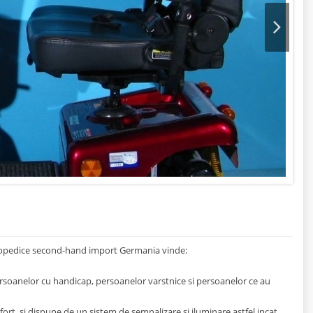
Next
rtopedice second-hand import Germania vinde:
ersoanelor cu handicap, persoanelor varstnice si persoanelor ce au
fort, si dispune de un sistem de semnalizare si iluminare astfel incat