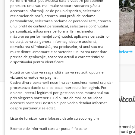
Partenerii nostri pot procesa datele voastre persoanele
pentru cu unul sau mai multe scopuri: stocarea și/sau
accesarea informațiilor de pe un dispozitiv, selectarea
reclamelor de bază, crearea unui profil de reclame
personalizate, selectarea reclamelor personalizate, crearea
unui profil de conținut personalizat, selectarea conținutului
personalizat, măsurarea performanței reclamelor,
măsurarea performanței conținutului, aplicarea cercetărilor
de piață pentru a genera informații despre audiență,
dezvoltarea și îmbunătățirea produselor, si unul sau mai
Aparat de recuperare antispasmic MOTOmed Viva 1
gard prefabricat!!!
multe dintre urmatoarele caracteristi: utilizarea unor date
precise de geolocație, scanarea activă a caracteristicilor
4800 Lei
130 Lei
dispozitivului pentru identificare.
Puteti oricand sa va razganditi si sa va revizuiti optiunile
vizitand urmatoarea pagina.
Cativa dintre partenerii nostri nu cer consimtamantul tau, dar
proceseaza datele tale pe baza interesului lor legimit. Poti
obiecta intersul legitim si poti gestiona consimtamantul tau
prin alegerea partenerului din lista de mai jos sau daca
PARTENERII NOȘTRI
accesezi partenerii nostri aici poti vedea detaliat informatii
despre partenerul selectat.
Lista de furnizori care folosesc datele cu scop legitim
Politică de confidențialitate
Politica cookie
Termeni și 
Exemple de informatii care ar putea fi folosite
Principii de publicare anunț gratuit
Cum adaug anunt gra