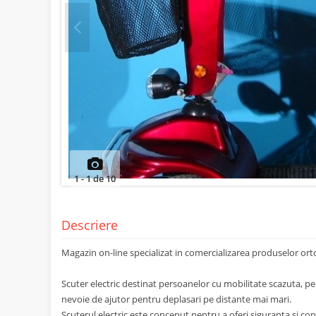
Prev
1
-
1
de
10
Descriere
Magazin on-line specializat in comercializarea produselor o
Scuter electric destinat persoanelor cu mobilitate scazuta, p
nevoie de ajutor pentru deplasari pe distante mai mari.
Scuterul electric este conceput pentru a oferi siguranta si con