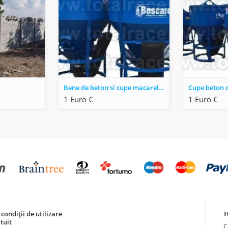
Bene de beton si cupe macarele cu diferite capacitati pana la 2 mc
1 Euro €
1 Euro €
condiții de utilizare
I
tuit
C