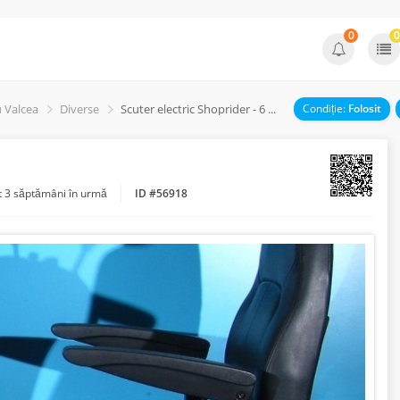
0
0
 Valcea
Diverse
Scuter electric Shoprider - 6 km h
Condiție:
Folosit
t
3 săptămâni în urmă
ID #56918