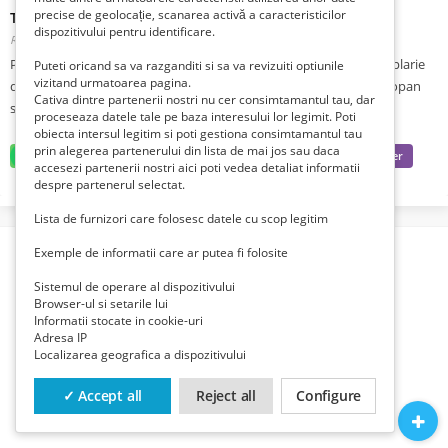
precise de geolocație, scanarea activă a caracteristicilor
TAMPLARIE REHAU PRETURI FABRICA
dispozitivului pentru identificare.
Romania, Ilfov, Bucuresti Sector 5, Rahova,
Publicat 5 zile în urmă
Producem in propriile noastre fabrici, la preturi avantajoase, tamplarie
Puteti oricand sa va razganditi si sa va revizuiti optiunile
vizitand urmatoarea pagina.
din PVC profil Rehau (calitate germana la super pret), geam termopan
Cativa dintre partenerii nostri nu cer consimtamantul tau, dar
sau tripan. 0751184816
proceseaza datele tale pe baza interesului lor legimit. Poti
obiecta intersul legitim si poti gestiona consimtamantul tau
prin alegerea partenerului din lista de mai jos sau daca
accesezi partenerii nostri aici poti vedea detaliat informatii
despre partenerul selectat.
Lista de furnizori care folosesc datele cu scop legitim
Exemple de informatii care ar putea fi folosite
Sistemul de operare al dispozitivului
Browser-ul si setarile lui
Informatii stocate in cookie-uri
Adresa IP
Localizarea geografica a dispozitivului
✓ Accept all
Reject all
Configure