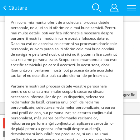
functie de interesele si nevoile tale. De asemenea, aceste
date sunt folosite pentru analizarea traffic-ului pe site-ul
Căutare
nostru si pe Internet.
Prin consimtamantul oferit de a colecta si procesa datele
personale, ne ajuti sa iti oferim cele mai bune servicii. Pentru
mai multe detalii, poti verifica informatiile necesare despre
partenerii nostri si modul in care acestia folosesc datele.
Daca nu esti de acord sa colectam si sa procesam datele tale
personale, nu vom putea sa iti oferim cele mai bune conditii
de navigare pe site-ul nostru si nici nu iti putem afisa continut
sau reclame personalizate. Scopul consimtamantului tau este
specific serviciului pe care il accesezi. In acest sens, doar
Roanunt.ro si partenerii nostri pot procesa datele acordului
tau iar el nu este distribuit cu alte site-uri de pe Internet.
Partenerii nostri pot procesa datele voastre persoanele
pentru cu unul sau mai multe scopuri: stocarea și/sau
1
fotografie
accesarea informațiilor de pe un dispozitiv, selectarea
reclamelor de bază, crearea unui profil de reclame
personalizate, selectarea reclamelor personalizate, crearea
Detalii
Contact
unui profil de conținut personalizat, selectarea conținutului
personalizat, măsurarea performanței reclamelor,
1 Lei
măsurarea performanței conținutului, aplicarea cercetărilor
de piață pentru a genera informații despre audiență,
Condiție:
dezvoltarea și îmbunătățirea produselor, si unul sau mai
Nou
Tranzacţie:
Vinde
multe dintre urmatoarele caracteristi: utilizarea unor date