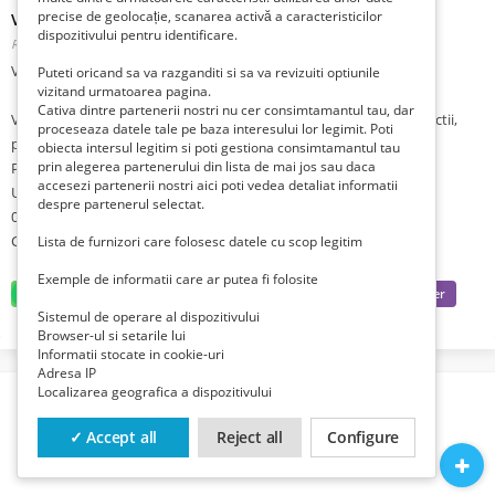
precise de geolocație, scanarea activă a caracteristicilor
Vânzare lift pentru marfa
dispozitivului pentru identificare.
Romania, Cluj, Cluj-Napoca,
Publicat 3 săptămâni în urmă
Vânzare Lift marfa
Puteti oricand sa va razganditi si sa va revizuiti optiunile
vizitand urmatoarea pagina.
Cativa dintre partenerii nostri nu cer consimtamantul tau, dar
Va oferim spre vânzare lifturi exterioare pentru mobila și constructii,
proceseaza datele tale pe baza interesului lor legimit. Poti
panouri foto-voltaice, de la producatorul german Bocker.
obiecta intersul legitim si poti gestiona consimtamantul tau
prin alegerea partenerului din lista de mai jos sau daca
Pentru detalii suplimentare și oferte de pret va stam la dispoziție!
accesezi partenerii nostri aici poti vedea detaliat informatii
Utilajele se pot vedea și încerca la sediul firmei noastre.
despre partenerul selectat.
0769374479
Cristina.spiders@gmail.com
Lista de furnizori care folosesc datele cu scop legitim
Exemple de informatii care ar putea fi folosite
Sistemul de operare al dispozitivului
Browser-ul si setarile lui
Informatii stocate in cookie-uri
Adresa IP
Localizarea geografica a dispozitivului
✓ Accept all
Reject all
Configure