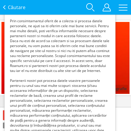
functie de interesele si nevoile tale. De asemenea, aceste
date sunt folosite pentru analizarea traffic-ului pe site-ul
Căutare
nostru si pe Internet.
Prin consimtamantul oferit de a colecta si procesa datele
personale, ne ajuti sa iti oferim cele mai bune servicii. Pentru
mai multe detalii, poti verifica informatiile necesare despre
partenerii nostri si modul in care acestia folosesc datele.
Daca nu esti de acord sa colectam si sa procesam datele tale
personale, nu vom putea sa iti oferim cele mai bune conditii
de navigare pe site-ul nostru si nici nu iti putem afisa continut
sau reclame personalizate. Scopul consimtamantului tau este
specific serviciului pe care il accesezi. In acest sens, doar
Roanunt.ro si partenerii nostri pot procesa datele acordului
tau iar el nu este distribuit cu alte site-uri de pe Internet.
Partenerii nostri pot procesa datele voastre persoanele
pentru cu unul sau mai multe scopuri: stocarea și/sau
1
fotografie
accesarea informațiilor de pe un dispozitiv, selectarea
reclamelor de bază, crearea unui profil de reclame
personalizate, selectarea reclamelor personalizate, crearea
Detalii
Contact
unui profil de conținut personalizat, selectarea conținutului
personalizat, măsurarea performanței reclamelor,
Verifica cu vanzatorul
măsurarea performanței conținutului, aplicarea cercetărilor
de piață pentru a genera informații despre audiență,
Condiție:
dezvoltarea și îmbunătățirea produselor, si unul sau mai
Nou
Tranzacţie:
Vinde
multe dintre urmatoarele caracteristi: utilizarea unor date