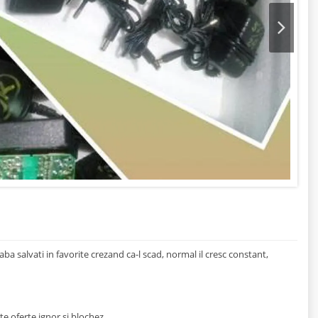
Next
ba salvati in favorite crezand ca-l scad, normal il cresc constant,
te oferte ignor si blochez