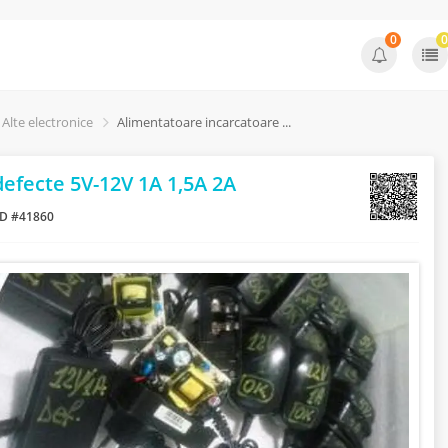
0
0
Alte electronice
Alimentatoare incarcatoare bune si defecte 5V-12V 1A 1,5A 2A
efecte 5V-12V 1A 1,5A 2A
ID #41860