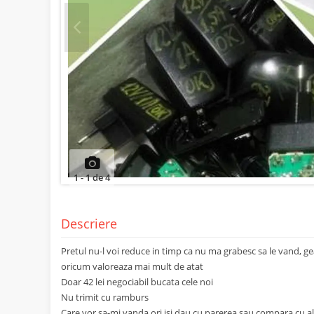
Prev
1
-
1
de
4
Descriere
Pretul nu-l voi reduce in timp ca nu ma grabesc sa le vand, gea
oricum valoreaza mai mult de atat
Doar 42 lei negociabil bucata cele noi
Nu trimit cu ramburs
Care vor sa-mi vanda ori isi dau cu parerea sau compara cu al