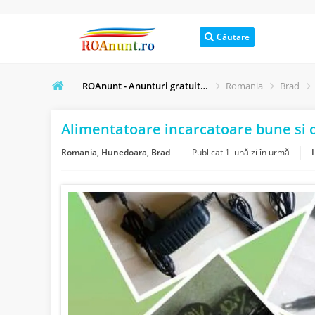
Căutare
ROAnunt - Anunturi gratuite online
Romania
Brad
Alimentatoare incarcatoare bune si d
Romania, Hunedoara, Brad
Publicat
1 lună zi în urmă