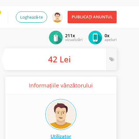
PUBLICAȚI ANUNTUL
Loghează-te
211x
0x
vizualizări
apeluri
42 Lei
Informațiile vânzătorului
Utilizator