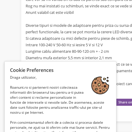
Rog nu mai insistati cu schimburi, se vinde exact ce se vede si
Anunt valabil cat este vizibil
Diverse tipuri si modele de adaptoare pentru priza cu sursa de
perfect functionale, la care se pot monta la cerere LED divers
Si cateva adaptoare cu mici defecte pentru piese de schimb, g
Intrare 100-240 V 50-60 Hz si iesire 5 V si 12 V
Lungime cablu alimentare 80-90-120 cm + - 2 cm
Diametru mufa exterior 5,5 mm si interior 2,1 mm
Doar pentru cunoscatori, detalii in foto, se vinde exact ce se
Cookie Preferences
Potrivit pentru un numar mare de electronice si echipamen
routere si incarcare diversi acumulatori
Draga utilizator,
Ultimele 20 bucati din 50 identice ramase de la un proiect ca
Roanunt.ro si partenerii nostri colecteaza
informatii din browserul tau pentru a-ti putea
oferi content si reclame personalizate in
functie de interesele si nevoile tale. De asemenea, aceste
date sunt folosite pentru analizarea traffic-ului pe site-ul
nostru si pe Internet.
Prin consimtamantul oferit de a colecta si procesa datele
personale, ne ajuti sa iti oferim cele mai bune servicii. Pentru