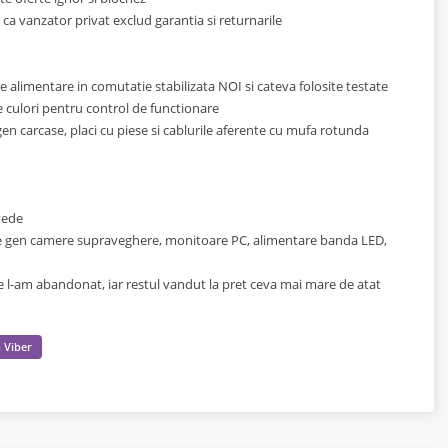
 ca vanzator privat exclud garantia si returnarile
 alimentare in comutatie stabilizata NOI si cateva folosite testate
e culori pentru control de functionare
en carcase, placi cu piese si cablurile aferente cu mufa rotunda
 vede
te gen camere supraveghere, monitoare PC, alimentare banda LED,
re l-am abandonat, iar restul vandut la pret ceva mai mare de atat