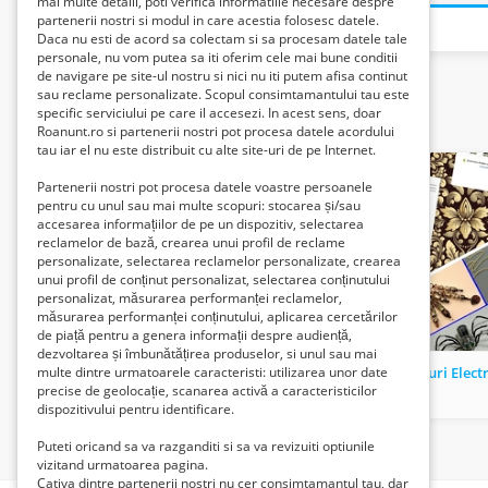
mai multe detalii, poti verifica informatiile necesare despre
partenerii nostri si modul in care acestia folosesc datele.
Daca nu esti de acord sa colectam si sa procesam datele tale
personale, nu vom putea sa iti oferim cele mai bune conditii
de navigare pe site-ul nostru si nici nu iti putem afisa continut
sau reclame personalizate. Scopul consimtamantului tau este
specific serviciului pe care il accesezi. In acest sens, doar
Related listings
Roanunt.ro si partenerii nostri pot procesa datele acordului
tau iar el nu este distribuit cu alte site-uri de pe Internet.
Partenerii nostri pot procesa datele voastre persoanele
pentru cu unul sau mai multe scopuri: stocarea și/sau
accesarea informațiilor de pe un dispozitiv, selectarea
reclamelor de bază, crearea unui profil de reclame
personalizate, selectarea reclamelor personalizate, crearea
unui profil de conținut personalizat, selectarea conținutului
personalizat, măsurarea performanței reclamelor,
măsurarea performanței conținutului, aplicarea cercetărilor
de piață pentru a genera informații despre audiență,
dezvoltarea și îmbunătățirea produselor, si unul sau mai
Telecomenzi diferite modele
Lampi Tuburi Elect
multe dintre urmatoarele caracteristi: utilizarea unor date
precise de geolocație, scanarea activă a caracteristicilor
43 Lei
4985 Lei
dispozitivului pentru identificare.
Puteti oricand sa va razganditi si sa va revizuiti optiunile
vizitand urmatoarea pagina.
Cativa dintre partenerii nostri nu cer consimtamantul tau, dar