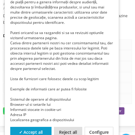
de piață pentru a genera informații despre audiență,
Romania, Ilfov, Bucuresti Sector 6, Bucuresti,
dezvoltarea și îmbunătățirea produselor, si unul sau mai
Publicat 1 săptămână în urmă în urmă
multe dintre urmatoarele caracteristi: utilizarea unor date
Drumul taberei camera proprietar mobilat uyilat la 2 min de magazine
precise de geolocație, scanarea activă a caracteristicilor
banci farmacii mijloaxe transport
dispozitivului pentru identificare.
Puteti oricand sa va razganditi si sa va revizuiti optiunile
Detalii
vizitand urmatoarea pagina.
Cativa dintre partenerii nostri nu cer consimtamantul tau, dar
Num. camere
0
proceseaza datele tale pe baza interesului lor legimit. Poti
obiecta intersul legitim si poti gestiona consimtamantul tau
Num. bai
0
prin alegerea partenerului din lista de mai jos sau daca
accesezi partenerii nostri aici poti vedea detaliat informatii
Metri patrati
0
despre partenerul selectat.
Metri pătrați (total)
0
Lista de furnizori care folosesc datele cu scop legitim
Numar Etaje
0
Exemple de informatii care ar putea fi folosite
Număr etaj
0
Sistemul de operare al dispozitivului
Browser-ul si setarile lui
Informatii stocate in cookie-uri
Adresa IP
Localizarea geografica a dispozitivului
✓ Accept all
Reject all
Configure