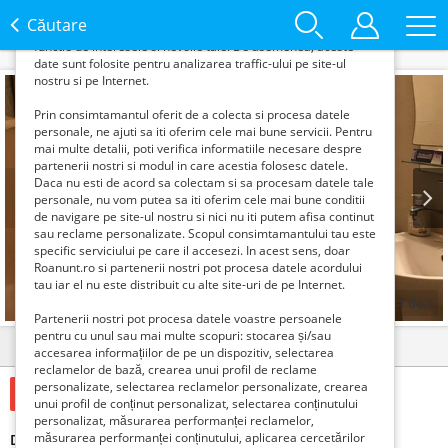
informatii din browserul tau pentru a-ti putea
Căutare
oferi content si reclame personalizate in
functie de interesele si nevoile tale. De asemenea, aceste
date sunt folosite pentru analizarea traffic-ului pe site-ul
nostru si pe Internet.
Prin consimtamantul oferit de a colecta si procesa datele
personale, ne ajuti sa iti oferim cele mai bune servicii. Pentru
mai multe detalii, poti verifica informatiile necesare despre
partenerii nostri si modul in care acestia folosesc datele.
Daca nu esti de acord sa colectam si sa procesam datele tale
personale, nu vom putea sa iti oferim cele mai bune conditii
de navigare pe site-ul nostru si nici nu iti putem afisa continut
sau reclame personalizate. Scopul consimtamantului tau este
Prev
Next
specific serviciului pe care il accesezi. In acest sens, doar
Roanunt.ro si partenerii nostri pot procesa datele acordului
tau iar el nu este distribuit cu alte site-uri de pe Internet.
1
de
3
Partenerii nostri pot procesa datele voastre persoanele
pentru cu unul sau mai multe scopuri: stocarea și/sau
Detalii
Contact
accesarea informațiilor de pe un dispozitiv, selectarea
reclamelor de bază, crearea unui profil de reclame
personalizate, selectarea reclamelor personalizate, crearea
800 Lei
unui profil de conținut personalizat, selectarea conținutului
personalizat, măsurarea performanței reclamelor,
măsurarea performanței conținutului, aplicarea cercetărilor
Drumul taberei camera proprietar