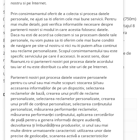
nostru si pe Internet.
Romania, Bucuresti, Bucuresti, 0742296446,
Publicat 3 săptămâni în urmă
Se inchiriaza garsoniera situata pe Strada V.V. Stanciu, la 9 minute
Prin consimtamantul oferit de a colecta si procesa datele
(700m) de mers pe jos de Metrou Timpuri Noi, respectiv la 10min (750m)
personale, ne ajuti sa iti oferim cele mai bune servicii. Pentru
mai multe detalii, poti verifica informatiile necesare despre
de mers pe jos de Metrou Tineretului. Garsoniera este situata la etajul 8
partenerii nostri si modul in care acestia folosesc datele.
si ofera priveliste deasupra blocurilor de 4 etaje din zona. Deasupra
Daca nu esti de acord sa colectam si sa procesam datele tale
garsonierei exista o uscatorie, astfel nu este situata la ultimul etaj.
personale, nu vom putea sa iti oferim cele mai bune conditii
de navigare pe site-ul nostru si nici nu iti putem afisa continut
Mobilata si utilata conform pozelor.
sau reclame personalizate. Scopul consimtamantului tau este
Zona este foarte linistita, spatii verzi, parcul Tineretului la 4 minute de
specific serviciului pe care il accesezi. In acest sens, doar
mers pe jos.
Roanunt.ro si partenerii nostri pot procesa datele acordului
Garsoniera este ideala pentru un student, fiind situata la 400m de
tau iar el nu este distribuit cu alte site-uri de pe Internet.
Universitatea Titu Maiorescu, respectiv Dimitrie Cantemir.
Partenerii nostri pot procesa datele voastre persoanele
Se achita 1+1. Nu se percepe commision.
pentru cu unul sau mai multe scopuri: stocarea și/sau
accesarea informațiilor de pe un dispozitiv, selectarea
reclamelor de bază, crearea unui profil de reclame
Detalii
personalizate, selectarea reclamelor personalizate, crearea
Tip
De inchiriat
unui profil de conținut personalizat, selectarea conținutului
personalizat, măsurarea performanței reclamelor,
măsurarea performanței conținutului, aplicarea cercetărilor
Tipul de proprietate
Proprietar
de piață pentru a genera informații despre audiență,
dezvoltarea și îmbunătățirea produselor, si unul sau mai
Num. camere
1
multe dintre urmatoarele caracteristi: utilizarea unor date
precise de geolocație, scanarea activă a caracteristicilor
Num. bai
1