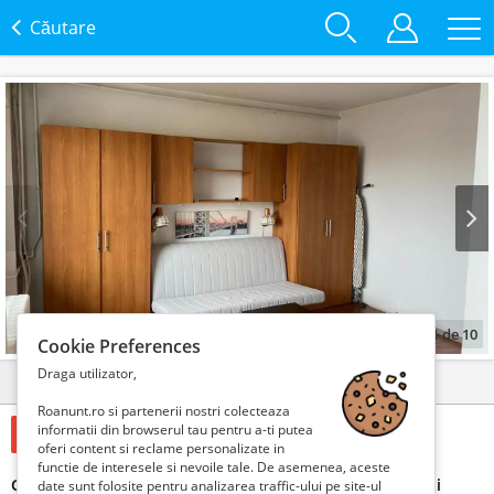
Căutare
Prev
Next
1
de
10
Cookie Preferences
Draga utilizator,
Detalii
Contact
Roanunt.ro si partenerii nostri colecteaza
informatii din browserul tau pentru a-ti putea
250 Euro €
oferi content si reclame personalizate in
functie de interesele si nevoile tale. De asemenea, aceste
Garsoniera de inchiriat Tineretului/Timpuri Noi/Vacaresti
date sunt folosite pentru analizarea traffic-ului pe site-ul