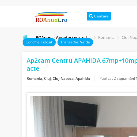
Căutare
ROAnunt - Anunturi gratuite online
Romania
Cluj-Na
Condiție:
Folosit
Tranzacţie:
Vinde
Ap2cam Centru APAHIDA 67mp+10mp b
acte
Romania, Cluj, Cluj-Napoca, Apahida
Publicat
2 săptămâni 