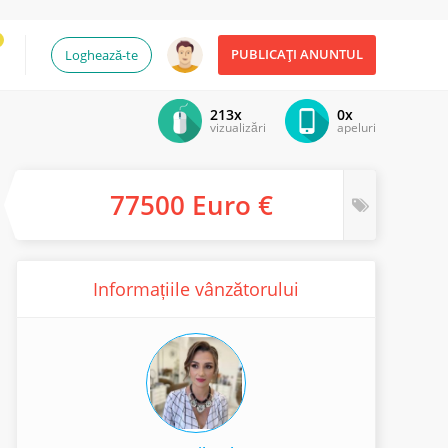
PUBLICAȚI ANUNTUL
Loghează-te
213x
0x
vizualizări
apeluri
77500 Euro €
Informațiile vânzătorului