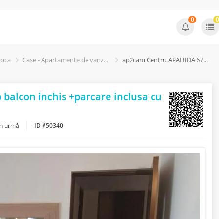
0
0
poca
Case - Apartamente de vanzare
ap2cam Centru APAHIDA 67mp+10mp balcon inchis +parcare inclusa cu acte
alcon inchis +parcare inclusa cu
în urmă
ID #50340