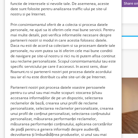
functie de interesele si nevoile tale. De asemenea, aceste
date sunt folosite pentru analizarea traffic-ului pe site-ul
nostru si pe Internet.
Prin consimtamantul oferit de a colecta si procesa datele
personale, ne ajuti sa iti oferim cele mai bune servicii. Pentru
mai multe detalii, poti verifica informatiile necesare despre
partenerii nostri si modul in care acestia folosesc datele.
Daca nu esti de acord sa colectam si sa procesam datele tale
personale, nu vom putea sa iti oferim cele mai bune conditii
de navigare pe site-ul nostru si nici nu iti putem afisa continut
sau reclame personalizate. Scopul consimtamantului tau este
specific serviciului pe care il accesezi. In acest sens, doar
Related listings
Roanunt.ro si partenerii nostri pot procesa datele acordului
tau iar el nu este distribuit cu alte site-uri de pe Internet.
Partenerii nostri pot procesa datele voastre persoanele
pentru cu unul sau mai multe scopuri: stocarea și/sau
accesarea informațiilor de pe un dispozitiv, selectarea
reclamelor de bază, crearea unui profil de reclame
personalizate, selectarea reclamelor personalizate, crearea
unui profil de conținut personalizat, selectarea conținutului
personalizat, măsurarea performanței reclamelor,
măsurarea performanței conținutului, aplicarea cercetărilor
de piață pentru a genera informații despre audiență,
dezvoltarea și îmbunătățirea produselor, si unul sau mai