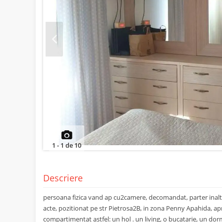
Prev
1
-
1
de
10
Descriere
persoana fizica vand ap cu2camere, decomandat, parter inalt
acte, pozitionat pe str Pietrosa2B, in zona Penny Apahida, a
compartimentat astfel: un hol . un living, o bucatarie, un do