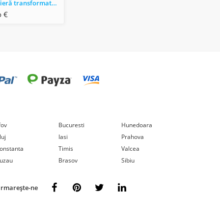
Vând garsonieră transformata in apartament Poarta 6 Constanta
 €
lfov
Bucuresti
Hunedoara
luj
Iasi
Prahova
onstanta
Timis
Valcea
uzau
Brasov
Sibiu
rmarește-ne