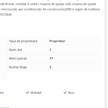
e finisat, mobilat si utilat ( masina de spalat rufe, masina de spalat
 cu microunde, aer conditionat). An constructire2009 si regim de inaltime
757073436
Tipul de proprietate
Proprietar
Num. bai
1
Metri patrati
77
Numar Etaje
3
are
Mobilat
Nou