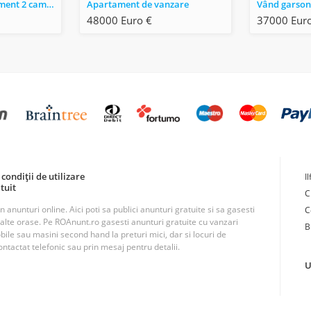
De vânzare apartament 2 cam. finisat, in Florești, Jud. Cluj
Apartament de vanzare
48000 Euro €
37000 Euro
condiții de utilizare
I
tuit
C
unturi online. Aici poti sa publici anunturi gratuite si sa gasesti
C
n alte orase. Pe ROAnunt.ro gasesti anunturi gratuite cu vanzari
B
obile sau masini second hand la preturi mici, dar si locuri de
ntactat telefonic sau prin mesaj pentru detalii.
U