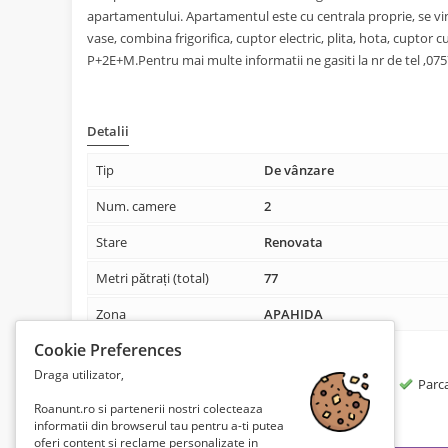
apartamentului. Apartamentul este cu centrala proprie, se vind
vase, combina frigorifica, cuptor electric, plita, hota, cuptor
P+2E+M.Pentru mai multe informatii ne gasiti la nr de tel ,0
Detalii
Tip
De vânzare
Num. camere
2
Stare
Renovata
Metri pătrați (total)
77
Zona
APAHIDA
Cookie Preferences
Alte caracteristici
Draga utilizator,
Incalzire
Aer conditionat
Parc
De catre proprietar
Roanunt.ro si partenerii nostri colecteaza
informatii din browserul tau pentru a-ti putea
oferi content si reclame personalizate in