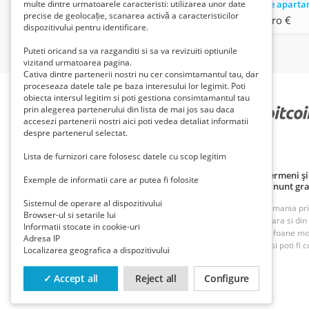
Casa de vanzare in valea bolvasnitei
multe dintre urmatoarele caracteristi: utilizarea unor date
precise de geolocație, scanarea activă a caracteristicilor
21999 Euro €
75500 Euro €
dispozitivului pentru identificare.
Puteti oricand sa va razganditi si sa va revizuiti optiunile
vizitand urmatoarea pagina.
Cativa dintre partenerii nostri nu cer consimtamantul tau, dar
proceseaza datele tale pe baza interesului lor legimit. Poti
obiecta intersul legitim si poti gestiona consimtamantul tau
prin alegerea partenerului din lista de mai jos sau daca
PARTENERII NOȘTRI
accesezi partenerii nostri aici poti vedea detaliat informatii
despre partenerul selectat.
Lista de furnizori care folosesc datele cu scop legitim
Politică de confidențialitate
Politica cookie
Termeni și 
Exemple de informatii care ar putea fi folosite
Principii de publicare anunț gratuit
Cum adaug anunt gra
Sistemul de operare al dispozitivului
ROAnunt este o platforma de vanzare si cumparare din Romania prin an
Browser-ul si setarile lui
oferte foarte bune din Bucuresti, Iasi, Cluj, Craiova, Timisoara si di
Informatii stocate in cookie-uri
imobiliare, inchirieri imobiliare, vanzari case, terenuri, telefoane m
Adresa IP
munca. Cu ROAnunt adaugi anunturi gratuite foarte rapid si poti fi co
Localizarea geografica a dispozitivului
Contact
Trimite-ne un mail la
contact@roanunt.ro
✓ Accept all
Reject all
Configure