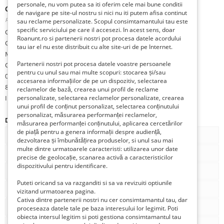
personale, nu vom putea sa iti oferim cele mai bune conditii
Casa de vânzare Bistret, Dolj+ teren 1600mp, 89900lei
de navigare pe site-ul nostru si nici nu iti putem afisa continut
Romania, Dolj, Bistret, Bistret,
Publicat 3 săptămâni în urmă
sau reclame personalizate. Scopul consimtamantului tau este
specific serviciului pe care il accesezi. In acest sens, doar
Casa din cărămidă de vânzare+ teren 1600mp
Roanunt.ro si partenerii nostri pot procesa datele acordului
Calea Victorei sau se poate face accesul prin strada Unirii
tau iar el nu este distribuit cu alte site-uri de pe Internet.
Mobilata
Partenerii nostri pot procesa datele voastre persoanele
Com. Bistret, Dolj,
pentru cu unul sau mai multe scopuri: stocarea și/sau
072889807
accesarea informațiilor de pe un dispozitiv, selectarea
89.900lei
reclamelor de bază, crearea unui profil de reclame
ID: 297609638
personalizate, selectarea reclamelor personalizate, crearea
unui profil de conținut personalizat, selectarea conținutului
personalizat, măsurarea performanței reclamelor,
Detalii
măsurarea performanței conținutului, aplicarea cercetărilor
de piață pentru a genera informații despre audiență,
Tip
De vânzare
dezvoltarea și îmbunătățirea produselor, si unul sau mai
multe dintre urmatoarele caracteristi: utilizarea unor date
Num. camere
3
precise de geolocație, scanarea activă a caracteristicilor
dispozitivului pentru identificare.
Num. bai
0
Puteti oricand sa va razganditi si sa va revizuiti optiunile
Stare
Conditie buna
vizitand urmatoarea pagina.
Cativa dintre partenerii nostri nu cer consimtamantul tau, dar
Metri patrati
80
proceseaza datele tale pe baza interesului lor legimit. Poti
obiecta intersul legitim si poti gestiona consimtamantul tau