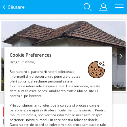
Căutare
Cookie Preferences
Draga utilizator,
Prev
Next
Roanunt.ro si partenerii nostri colecteaza
informatii din browserul tau pentru a-ti putea
oferi content si reclame personalizate in
1
de
2
functie de interesele si nevoile tale. De asemenea, aceste
date sunt folosite pentru analizarea traffic-ului pe site-ul
nostru si pe Internet.
Detalii
Contact
Prin consimtamantul oferit de a colecta si procesa datele
personale, ne ajuti sa iti oferim cele mai bune servicii. Pentru
89900 Lei
mai multe detalii, poti verifica informatiile necesare despre
partenerii nostri si modul in care acestia folosesc datele.
Condiție:
Folosit
Tranzacţie:
Vinde
Daca nu esti de acord sa colectam si sa procesam datele tale