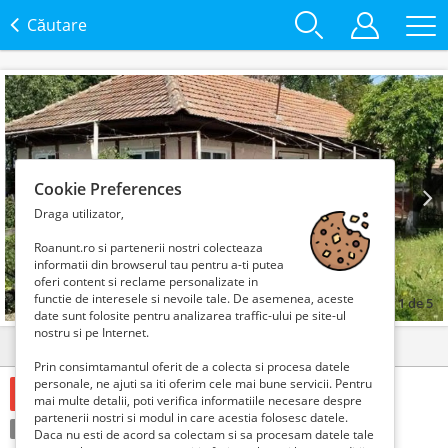
Căutare
Cookie Preferences
Draga utilizator,
Prev
Next
Roanunt.ro si partenerii nostri colecteaza
informatii din browserul tau pentru a-ti putea
oferi content si reclame personalizate in
functie de interesele si nevoile tale. De asemenea, aceste
1
de
5
date sunt folosite pentru analizarea traffic-ului pe site-ul
nostru si pe Internet.
Detalii
Contact
Prin consimtamantul oferit de a colecta si procesa datele
personale, ne ajuti sa iti oferim cele mai bune servicii. Pentru
59000 Euro €
mai multe detalii, poti verifica informatiile necesare despre
partenerii nostri si modul in care acestia folosesc datele.
Condiție:
Folosit
Tranzacţie:
Vinde
Daca nu esti de acord sa colectam si sa procesam datele tale