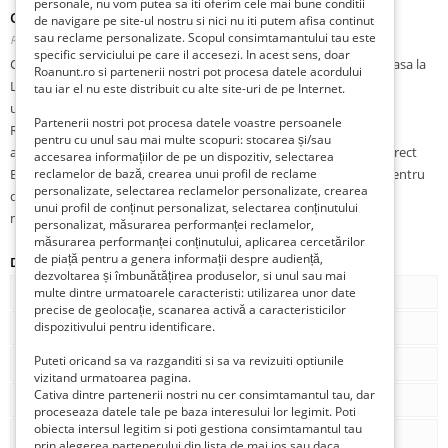
personale, nu vom putea sa iti oferim cele mai bune conditii
Casa lipia ilfov 4 camere
de navigare pe site-ul nostru si nici nu iti putem afisa continut
sau reclame personalizate. Scopul consimtamantului tau este
Romania, Ilfov, Gruiu, 0731723732,
Publicat 1 săptămână în urmă în urmă
specific serviciului pe care il accesezi. In acest sens, doar
Casa este construita in anul 1970 din caramida! Proprietar vand casa la
Roanunt.ro si partenerii nostri pot procesa datele acordului
Lipia-Ilfov,4 camere,amprenta 100mp,teren intravilan 2039mp.Ca
tau iar el nu este distribuit cu alte site-uri de pe Internet.
utilitati avem:apa,gaze,electricitate,cablu si internet(RCS-
Partenerii nostri pot procesa datele voastre persoanele
RDS).Deschiderea la strada este 25ml.Distanta de la casa pana la
pentru cu unul sau mai multe scopuri: stocarea și/sau
autostrada Bucuresti-Ploiesti este de 3km.Exista transport STB direct
accesarea informațiilor de pe un dispozitiv, selectarea
Bucuresti-Bucur Obor-Piata Presei.Detin cadastru si intabulare..Pentru
reclamelor de bază, crearea unui profil de reclame
personalizate, selectarea reclamelor personalizate, crearea
detalii si vizionare contactati-ma telefonic..Ofer si cer seriozitate
unui profil de conținut personalizat, selectarea conținutului
maxima.
personalizat, măsurarea performanței reclamelor,
măsurarea performanței conținutului, aplicarea cercetărilor
de piață pentru a genera informații despre audiență,
Detalii
dezvoltarea și îmbunătățirea produselor, si unul sau mai
Tip
De vânzare
multe dintre urmatoarele caracteristi: utilizarea unor date
precise de geolocație, scanarea activă a caracteristicilor
dispozitivului pentru identificare.
Tipul de proprietate
Proprietar
Puteti oricand sa va razganditi si sa va revizuiti optiunile
Num. camere
4
vizitand urmatoarea pagina.
Cativa dintre partenerii nostri nu cer consimtamantul tau, dar
Num. bai
2
proceseaza datele tale pe baza interesului lor legimit. Poti
obiecta intersul legitim si poti gestiona consimtamantul tau
Stare
Conditie buna
prin alegerea partenerului din lista de mai jos sau daca