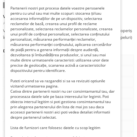
Tranzacţie:
Vinde
Partenerii nostri pot procesa datele voastre persoanele
pentru cu unul sau mai multe scopuri: stocarea și/sau
Vând apartament 3 camere
accesarea informațiilor de pe un dispozitiv, selectarea
Romania, Sibiu, Sibiu, Gară,
Publicat 1 săptămână în urmă în urmă
reclamelor de bază, crearea unui profil de reclame
personalizate, selectarea reclamelor personalizate, crearea
Vând apartament 3 camere, confort 1 decomandat, etaj 4/4 cu acoperiș
unui profil de conținut personalizat, selectarea conținutului
în zona gării. Preț 100.000Є. Contact: 0753601514 (doar SMS sau apeluri)
personalizat, măsurarea performanței reclamelor,
măsurarea performanței conținutului, aplicarea cercetărilor
de piață pentru a genera informații despre audiență,
Detalii
dezvoltarea și îmbunătățirea produselor, si unul sau mai
Tip
De vânzare
multe dintre urmatoarele caracteristi: utilizarea unor date
precise de geolocație, scanarea activă a caracteristicilor
dispozitivului pentru identificare.
Tipul de proprietate
Proprietar
Puteti oricand sa va razganditi si sa va revizuiti optiunile
Num. camere
0
vizitand urmatoarea pagina.
Cativa dintre partenerii nostri nu cer consimtamantul tau, dar
Num. bai
0
proceseaza datele tale pe baza interesului lor legimit. Poti
obiecta intersul legitim si poti gestiona consimtamantul tau
Stare
Construcție nouă
prin alegerea partenerului din lista de mai jos sau daca
accesezi partenerii nostri aici poti vedea detaliat informatii
Metri patrati
0
despre partenerul selectat.
Metri pătrați (total)
0
Lista de furnizori care folosesc datele cu scop legitim