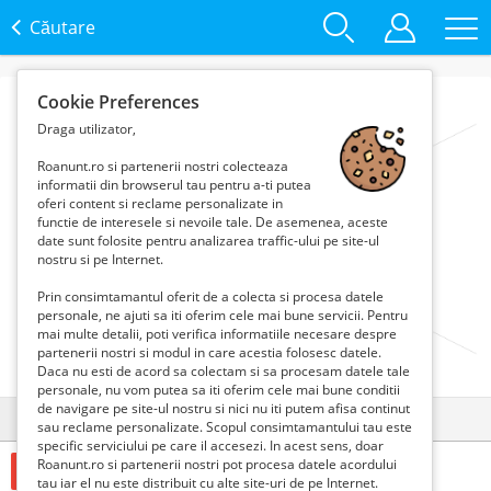
Căutare
Cookie Preferences
Draga utilizator,
Roanunt.ro si partenerii nostri colecteaza
informatii din browserul tau pentru a-ti putea
oferi content si reclame personalizate in
functie de interesele si nevoile tale. De asemenea, aceste
date sunt folosite pentru analizarea traffic-ului pe site-ul
nostru si pe Internet.
Prin consimtamantul oferit de a colecta si procesa datele
personale, ne ajuti sa iti oferim cele mai bune servicii. Pentru
mai multe detalii, poti verifica informatiile necesare despre
partenerii nostri si modul in care acestia folosesc datele.
Daca nu esti de acord sa colectam si sa procesam datele tale
personale, nu vom putea sa iti oferim cele mai bune conditii
de navigare pe site-ul nostru si nici nu iti putem afisa continut
Detalii
Contact
sau reclame personalizate. Scopul consimtamantului tau este
specific serviciului pe care il accesezi. In acest sens, doar
Roanunt.ro si partenerii nostri pot procesa datele acordului
100000 Euro €
tau iar el nu este distribuit cu alte site-uri de pe Internet.