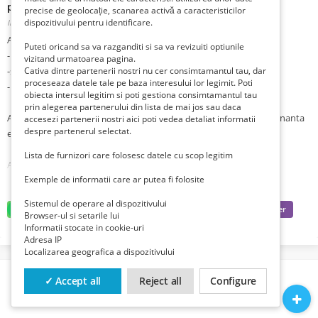
profesionisti categoriile C si E.
precise de geolocație, scanarea activă a caracteristicilor
dispozitivului pentru identificare.
Ilfov, Mogosoaia,
Publicat 4 zile în urmă
Angajam lacatus mecanic
Puteti oricand sa va razganditi si sa va revizuiti optiunile
- disciplinat
vizitand urmatoarea pagina.
-seriozitate si atentie deosebita la detalii
Cativa dintre partenerii nostri nu cer consimtamantul tau, dar
proceseaza datele tale pe baza interesului lor legimit. Poti
-persoana dinamica , activa cu initiativa
obiecta intersul legitim si poti gestiona consimtamantul tau
prin alegerea partenerului din lista de mai jos sau daca
Angajam sudori mig-mag si vig pentru confectii metalice si mentenanta
accesezi partenerii nostri aici poti vedea detaliat informatii
despre partenerul selectat.
echipamente industriale.
Lista de furnizori care folosesc datele cu scop legitim
Angajez soferi profesionisti categoriile C, E ,cu experienta .
Exemple de informatii care ar putea fi folosite
Pentru mai multe detalii va rog sa nu ezitati sa ma contactati la numarul
Sistemul de operare al dispozitivului
de tel 0730.023.999
Browser-ul si setarile lui
Adresa: Sos. Bucuresti- Targoviste, nr. 201, Mogosoaia, Jud. Ilfov
Informatii stocate in cookie-uri
Adresa IP
Localizarea geografica a dispozitivului
✓ Accept all
Reject all
Configure