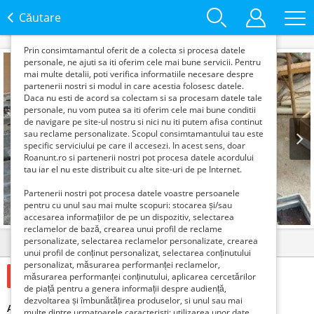
functie de interesele si nevoile tale. De asemenea, aceste
date sunt folosite pentru analizarea traffic-ului pe site-ul
Căutare
nostru si pe Internet.
Prin consimtamantul oferit de a colecta si procesa datele
personale, ne ajuti sa iti oferim cele mai bune servicii. Pentru
mai multe detalii, poti verifica informatiile necesare despre
partenerii nostri si modul in care acestia folosesc datele.
Daca nu esti de acord sa colectam si sa procesam datele tale
personale, nu vom putea sa iti oferim cele mai bune conditii
de navigare pe site-ul nostru si nici nu iti putem afisa continut
sau reclame personalizate. Scopul consimtamantului tau este
specific serviciului pe care il accesezi. In acest sens, doar
Roanunt.ro si partenerii nostri pot procesa datele acordului
Prev
Next
tau iar el nu este distribuit cu alte site-uri de pe Internet.
Partenerii nostri pot procesa datele voastre persoanele
pentru cu unul sau mai multe scopuri: stocarea și/sau
1
de
3
accesarea informațiilor de pe un dispozitiv, selectarea
reclamelor de bază, crearea unui profil de reclame
personalizate, selectarea reclamelor personalizate, crearea
Detalii
Contact
unui profil de conținut personalizat, selectarea conținutului
personalizat, măsurarea performanței reclamelor,
11 Lei
măsurarea performanței conținutului, aplicarea cercetărilor
de piață pentru a genera informații despre audiență,
dezvoltarea și îmbunătățirea produselor, si unul sau mai
Angajam lacatusi mecanici, sudori mig-mag si vig , soferi
multe dintre urmatoarele caracteristi: utilizarea unor date