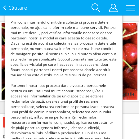
functie de interesele si nevoile tale. De asemenea, aceste
date sunt folosite pentru analizarea traffic-ului pe site-ul
Căutare
nostru si pe Internet.
Prin consimtamantul oferit de a colecta si procesa datele
personale, ne ajuti sa iti oferim cele mai bune servicii. Pentru
mai multe detalii, poti verifica informatiile necesare despre
partenerii nostri si modul in care acestia folosesc datele.
Daca nu esti de acord sa colectam si sa procesam datele tale
personale, nu vom putea sa iti oferim cele mai bune conditii
de navigare pe site-ul nostru si nici nu iti putem afisa continut
sau reclame personalizate. Scopul consimtamantului tau este
specific serviciului pe care il accesezi. In acest sens, doar
Roanunt.ro si partenerii nostri pot procesa datele acordului
tau iar el nu este distribuit cu alte site-uri de pe Internet.
Partenerii nostri pot procesa datele voastre persoanele
pentru cu unul sau mai multe scopuri: stocarea și/sau
1
fotografie
accesarea informațiilor de pe un dispozitiv, selectarea
reclamelor de bază, crearea unui profil de reclame
personalizate, selectarea reclamelor personalizate, crearea
Detalii
Contact
unui profil de conținut personalizat, selectarea conținutului
personalizat, măsurarea performanței reclamelor,
2000 Euro €
măsurarea performanței conținutului, aplicarea cercetărilor
de piață pentru a genera informații despre audiență,
dezvoltarea și îmbunătățirea produselor, si unul sau mai
Depozit sortat cirese austria si germania
multe dintre urmatoarele caracteristi: utilizarea unor date