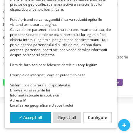
Romania, Prahova, Ploiesti, Ploiesti,
precise de geolocație, scanarea activă a caracteristicilor
Publicat 1 săptămână în urmă în urmă
dispozitivului pentru identificare.
ANGAJAM MUNCITORI NECALIFICATI LA DEPOZITE DE CIREȘE IN
AUSTRIA SI GERMANIA-PLECARI IN LUNA IUNIE 2026.
Puteti oricand sa va razganditi si sa va revizuiti optiunile
Posturi disponibile: Operator producție, sortat si ambalat
vizitand urmatoarea pagina.
Cativa dintre partenerii nostri nu cer consimtamantul tau, dar
*Acceptam femei, barbati sau cupluri intre 18-55 ani*
proceseaza datele tale pe baza interesului lor legimit. Poti
Cerințe:
obiecta intersul legitim si poti gestiona consimtamantul tau
-Seriozitate și dorință de muncă
prin alegerea partenerului din lista de mai jos sau daca
accesezi partenerii nostri aici poti vedea detaliat informatii
-Nu este necesară experiența
despre partenerul selectat.
-Cunoașterea limbii germane constituie avantaj, dar nu este obligatorie
Oferim:
Lista de furnizori care folosesc datele cu scop legitim
-Salariu atractiv între 2000–2400 €/lună
Exemple de informatii care ar putea fi folosite
-Cazare asigurată
-Contract legal de muncă
Sistemul de operare al dispozitivului
-Transport organizat
Browser-ul si setarile lui
Informatii stocate in cookie-uri
-Posibilitate de ore suplimentare
Adresa IP
-Mediu de lucru curat și modern
Localizarea geografica a dispozitivului
Responsabilități:
-Ambalarea produselor
✓ Accept all
Reject all
Configure
-Verificarea calității produselor
-Etichetare și pregătirea comenzilor