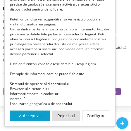
precise de geolocație, scanarea activă a caracteristicilor
Depozite Hermes
dispozitivului pentru identificare.
Romania, Prahova, Ploiesti, Ploiesti,
Publicat 2 săptămâni în urmă
Puteti oricand sa va razganditi si sa va revizuiti optiunile
Plecari inainte de sarbatori!! ( de sarbatori se poate veni in tara)
vizitand urmatoarea pagina.
Căutați o oportunitate de muncă în Germania?
Cativa dintre partenerii nostri nu cer consimtamantul tau, dar
proceseaza datele tale pe baza interesului lor legimit. Poti
Avem oferte excelente pentru a lucra în depozite Hermes la sortat
obiecta intersul legitim si poti gestiona consimtamantul tau
colete si scrisori, într-un mediu profesional și bine organizat.
prin alegerea partenerului din lista de mai jos sau daca
Cu peste 10 ani de experiență în recrutare internațională, suntem aici să
accesezi partenerii nostri aici poti vedea detaliat informatii
vă ajutăm să găsiți locul ideal!
despre partenerul selectat.
Ce Îți Oferim:
Lista de furnizori care folosesc datele cu scop legitim
-Angajare Garantată: Contracte ferme și sigure
-Salariu Competitiv: Între 1800 și 2000 EUR net pe lună
Exemple de informatii care ar putea fi folosite
-Cazare Asigurata
Sistemul de operare al dispozitivului
-Contracte Flexibile: Pe 2, 3 sau 6 luni, cu opțiune de prelungire.
Browser-ul si setarile lui
-Transport organizat de firmă
Informatii stocate in cookie-uri
Adresa IP
-Acceptăm și Cupluri!
Localizarea geografica a dispozitivului
-Vârsta Maximă: 55 de ani
Plecări Urgente în Decembrie 2024!
✓ Accept all
Reject all
Configure
Pentru Detalii și Aplicații:
Telefon: 0754628971, 0759604521, 0759650953, 0793012194