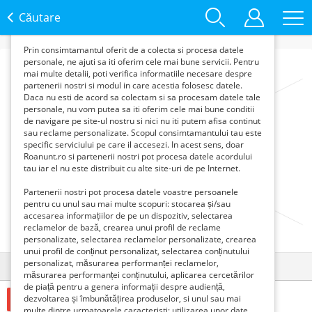
functie de interesele si nevoile tale. De asemenea, aceste
date sunt folosite pentru analizarea traffic-ului pe site-ul
Căutare
nostru si pe Internet.
Prin consimtamantul oferit de a colecta si procesa datele
personale, ne ajuti sa iti oferim cele mai bune servicii. Pentru
mai multe detalii, poti verifica informatiile necesare despre
partenerii nostri si modul in care acestia folosesc datele.
Daca nu esti de acord sa colectam si sa procesam datele tale
personale, nu vom putea sa iti oferim cele mai bune conditii
de navigare pe site-ul nostru si nici nu iti putem afisa continut
sau reclame personalizate. Scopul consimtamantului tau este
specific serviciului pe care il accesezi. In acest sens, doar
Roanunt.ro si partenerii nostri pot procesa datele acordului
tau iar el nu este distribuit cu alte site-uri de pe Internet.
Partenerii nostri pot procesa datele voastre persoanele
pentru cu unul sau mai multe scopuri: stocarea și/sau
accesarea informațiilor de pe un dispozitiv, selectarea
reclamelor de bază, crearea unui profil de reclame
personalizate, selectarea reclamelor personalizate, crearea
unui profil de conținut personalizat, selectarea conținutului
personalizat, măsurarea performanței reclamelor,
Detalii
Contact
măsurarea performanței conținutului, aplicarea cercetărilor
de piață pentru a genera informații despre audiență,
dezvoltarea și îmbunătățirea produselor, si unul sau mai
1800 Euro €
multe dintre urmatoarele caracteristi: utilizarea unor date