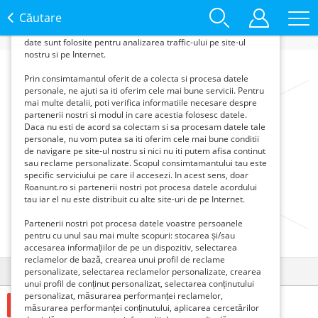
informatii din browserul tau pentru a-ti putea
Căutare
oferi content si reclame personalizate in
functie de interesele si nevoile tale. De asemenea, aceste
date sunt folosite pentru analizarea traffic-ului pe site-ul
nostru si pe Internet.
Prin consimtamantul oferit de a colecta si procesa datele
personale, ne ajuti sa iti oferim cele mai bune servicii. Pentru
mai multe detalii, poti verifica informatiile necesare despre
partenerii nostri si modul in care acestia folosesc datele.
Daca nu esti de acord sa colectam si sa procesam datele tale
personale, nu vom putea sa iti oferim cele mai bune conditii
de navigare pe site-ul nostru si nici nu iti putem afisa continut
sau reclame personalizate. Scopul consimtamantului tau este
specific serviciului pe care il accesezi. In acest sens, doar
Roanunt.ro si partenerii nostri pot procesa datele acordului
tau iar el nu este distribuit cu alte site-uri de pe Internet.
Partenerii nostri pot procesa datele voastre persoanele
pentru cu unul sau mai multe scopuri: stocarea și/sau
accesarea informațiilor de pe un dispozitiv, selectarea
reclamelor de bază, crearea unui profil de reclame
Detalii
Contact
personalizate, selectarea reclamelor personalizate, crearea
unui profil de conținut personalizat, selectarea conținutului
personalizat, măsurarea performanței reclamelor,
1600 Euro €
măsurarea performanței conținutului, aplicarea cercetărilor