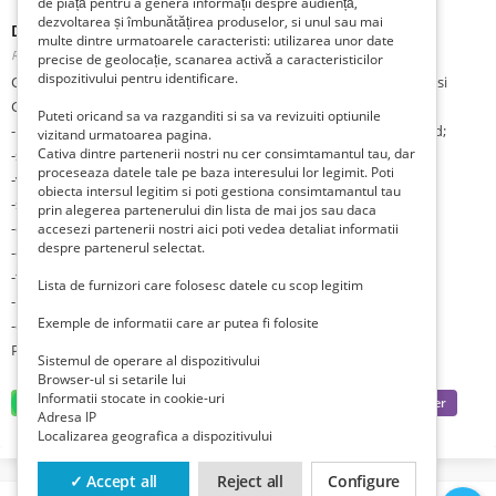
de piață pentru a genera informații despre audiență,
dezvoltarea și îmbunătățirea produselor, si unul sau mai
Depozit de ciuperci in Germania
multe dintre urmatoarele caracteristi: utilizarea unor date
Romania, Hunedoara, Hunedoara,
Publicat 1 lună zi în urmă
precise de geolocație, scanarea activă a caracteristicilor
dispozitivului pentru identificare.
Centru plasare forta de munca pentru locuri de munca in Austria si
Germania ofera:
Puteti oricand sa va razganditi si sa va revizuiti optiunile
-pentru orasele: Frankfurt, Stutgard, Hamburg, Liepzig, Dortmund;
vizitand urmatoarea pagina.
Cativa dintre partenerii nostri nu cer consimtamantul tau, dar
-sortat in depozite/hale ciuperci pentru supermarket-uri;
proceseaza datele tale pe baza interesului lor legimit. Poti
-varsta maxim 58 ani;
obiecta intersul legitim si poti gestiona consimtamantul tau
-salariul de la 1600-1800 euro;
prin alegerea partenerului din lista de mai jos sau daca
-cazare asigurata cu WI-FI, 1/ 2 persoane/camera;
accesezi partenerii nostri aici poti vedea detaliat informatii
despre partenerul selectat.
-contracte de munca pe 2,3 sau 6 luni cu prelungire;
-transport organizat;
Lista de furnizori care folosesc datele cu scop legitim
-mancare sau bani de mancare;
Exemple de informatii care ar putea fi folosite
-de sarbatori se poate veni in tara.
Pentru detalii ne puteti contacta la 0754765149 sau 0747566657
Sistemul de operare al dispozitivului
Browser-ul si setarile lui
Informatii stocate in cookie-uri
Adresa IP
Localizarea geografica a dispozitivului
✓ Accept all
Reject all
Configure