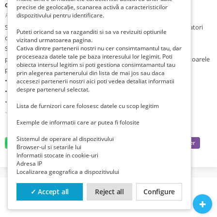
oferte de vacanta sau imobiliare
precise de geolocație, scanarea activă a caracteristicilor
dispozitivului pentru identificare.
Romania, Bucuresti, Bucuresti,
Publicat 5 zile în urmă
Suntem parteneri Destine Broker de Asigurare si cautam colaboratori
Puteti oricand sa va razganditi si sa va revizuiti optiunile
din orice zona din tara.
vizitand urmatoarea pagina.
Suntem singura societate de pe piata unde, pe langa activitatea
Cativa dintre partenerii nostri nu cer consimtamantul tau, dar
proceseaza datele tale pe baza interesului lor legimit. Poti
principala de intermediere in asigurari, puteti intermedia si urmatoarele
obiecta intersul legitim si poti gestiona consimtamantul tau
produse:
prin alegerea partenerului din lista de mai jos sau daca
• Credite
accesezi partenerii nostri aici poti vedea detaliat informatii
despre partenerul selectat.
• Oferte de vacanta
• Imobiliare
Lista de furnizori care folosesc datele cu scop legitim
• Pensii private
Exemple de informatii care ar putea fi folosite
• Reincarcari cartele telefonice
Intermediind atat de multe servicii este imposibil ca un client sa nu aibe
Sistemul de operare al dispozitivului
nevoie macar de unul din serviciile de mai sus iar tu vei primi un
Browser-ul si setarile lui
comision pentru fiecare vanzare.
Informatii stocate in cookie-uri
Adresa IP
Cerinte
Localizarea geografica a dispozitivului
- Absolvent de liceu cu diploma de bacalaureat
- Persoana serioasa, ambitioasa, perseverenta, sociabila
✓ Accept all
Reject all
Configure
Calculator, acces internet, imprimanta
Conform legislatiei in vigoare, este obligatorie pregatirea in domeniu si