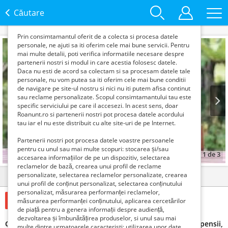
functie de interesele si nevoile tale. De asemenea, aceste
date sunt folosite pentru analizarea traffic-ului pe site-ul
Căutare
nostru si pe Internet.
Prin consimtamantul oferit de a colecta si procesa datele
personale, ne ajuti sa iti oferim cele mai bune servicii. Pentru
mai multe detalii, poti verifica informatiile necesare despre
partenerii nostri si modul in care acestia folosesc datele.
Daca nu esti de acord sa colectam si sa procesam datele tale
personale, nu vom putea sa iti oferim cele mai bune conditii
de navigare pe site-ul nostru si nici nu iti putem afisa continut
sau reclame personalizate. Scopul consimtamantului tau este
specific serviciului pe care il accesezi. In acest sens, doar
Roanunt.ro si partenerii nostri pot procesa datele acordului
Prev
Next
tau iar el nu este distribuit cu alte site-uri de pe Internet.
Partenerii nostri pot procesa datele voastre persoanele
pentru cu unul sau mai multe scopuri: stocarea și/sau
1
de
3
accesarea informațiilor de pe un dispozitiv, selectarea
reclamelor de bază, crearea unui profil de reclame
personalizate, selectarea reclamelor personalizate, crearea
Detalii
Contact
unui profil de conținut personalizat, selectarea conținutului
personalizat, măsurarea performanței reclamelor,
495 Lei
măsurarea performanței conținutului, aplicarea cercetărilor
de piață pentru a genera informații despre audiență,
dezvoltarea și îmbunătățirea produselor, si unul sau mai
Cautam colaboratori pentru brokeraj asigurari, credite, pensii,
multe dintre urmatoarele caracteristi: utilizarea unor date