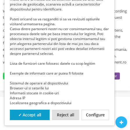
Romania, Bucuresti, Bucuresti,
precise de geolocație, scanarea activă a caracteristicilor
Publicat 3 săptămâni în urmă
dispozitivului pentru identificare.
We provide professional transport services with classified cars according
to international tourism standards. The transport is made on request
Puteti oricand sa va razganditi si sa va revizuiti optiunile
and addresses both legal entities: travel agencies, commercial
vizitand urmatoarea pagina.
Cativa dintre partenerii nostri nu cer consimtamantul tau, dar
companies, and individuals, organized groups, schools, kindergartens,
proceseaza datele tale pe baza interesului lor legimit. Poti
associations, etc. Renting of minibus and/or minivans is done for the
obiecta intersul legitim si poti gestiona consimtamantul tau
following types of services: excursions, pilgrimages, internal and
prin alegerea partenerului din lista de mai jos sau daca
accesezi partenerii nostri aici poti vedea detaliat informatii
external circuits, airport transfer (Otopeni, Baneasa) to all over Romania,
despre partenerul selectat.
tour of Bucharest, team building, business trips, rentals for shows,
weddings and various events. More details: https://www.minibusrent.ro
Lista de furnizori care folosesc datele cu scop legitim
Exemple de informatii care ar putea fi folosite
Sistemul de operare al dispozitivului
Browser-ul si setarile lui
Informatii stocate in cookie-uri
Adresa IP
Localizarea geografica a dispozitivului
✓ Accept all
Reject all
Configure