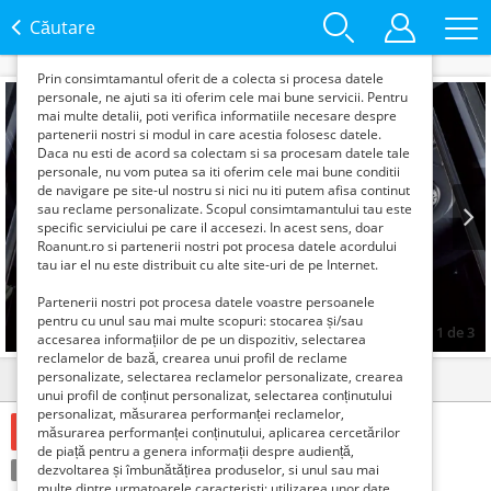
functie de interesele si nevoile tale. De asemenea, aceste
date sunt folosite pentru analizarea traffic-ului pe site-ul
Căutare
nostru si pe Internet.
Prin consimtamantul oferit de a colecta si procesa datele
personale, ne ajuti sa iti oferim cele mai bune servicii. Pentru
mai multe detalii, poti verifica informatiile necesare despre
partenerii nostri si modul in care acestia folosesc datele.
Daca nu esti de acord sa colectam si sa procesam datele tale
personale, nu vom putea sa iti oferim cele mai bune conditii
de navigare pe site-ul nostru si nici nu iti putem afisa continut
sau reclame personalizate. Scopul consimtamantului tau este
specific serviciului pe care il accesezi. In acest sens, doar
Roanunt.ro si partenerii nostri pot procesa datele acordului
Prev
Next
tau iar el nu este distribuit cu alte site-uri de pe Internet.
Partenerii nostri pot procesa datele voastre persoanele
pentru cu unul sau mai multe scopuri: stocarea și/sau
1
de
3
accesarea informațiilor de pe un dispozitiv, selectarea
reclamelor de bază, crearea unui profil de reclame
personalizate, selectarea reclamelor personalizate, crearea
Detalii
Contact
unui profil de conținut personalizat, selectarea conținutului
personalizat, măsurarea performanței reclamelor,
2200 Lei
măsurarea performanței conținutului, aplicarea cercetărilor
de piață pentru a genera informații despre audiență,
Condiție:
dezvoltarea și îmbunătățirea produselor, si unul sau mai
Nou
Tranzacţie:
Vinde
multe dintre urmatoarele caracteristi: utilizarea unor date