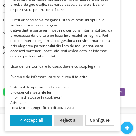
precise de geolocație, scanarea activă a caracteristicilor
Cabina hidromasaj 80x80x215 neagra
dispozitivului pentru identificare.
Romania, Bihor, Oradea,
Publicat 1 săptămână în urmă în urmă
model foarte practic pentru spatiile mici cadita inalta alba
Puteti oricand sa va razganditi si sa va revizuiti optiunile
vizitand urmatoarea pagina.
Cativa dintre partenerii nostri nu cer consimtamantul tau, dar
sticla cabinei este securizata si este de culoare neagra 4mm
proceseaza datele tale pe baza interesului lor legimit. Poti
obiecta intersul legitim si poti gestiona consimtamantul tau
prin alegerea partenerului din lista de mai jos sau daca
panoul central are un display de comanda electronic este negru
accesezi partenerii nostri aici poti vedea detaliat informatii
deasemenea
despre partenerul selectat.
radio FM
Lista de furnizori care folosesc datele cu scop legitim
Exemple de informatii care ar putea fi folosite
difuzor
Sistemul de operare al dispozitivului
Browser-ul si setarile lui
ventilator
Informatii stocate in cookie-uri
Adresa IP
cromoterapie
Localizarea geografica a dispozitivului
6 diuze cu hidromasaj
✓ Accept all
Reject all
Configure
dus tavan cu efect de ploaie marunta