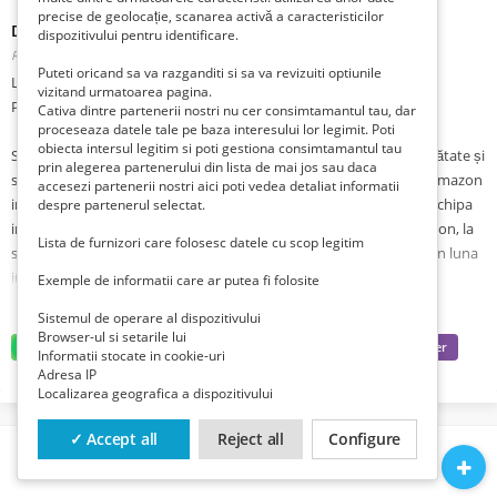
precise de geolocație, scanarea activă a caracteristicilor
Depozite amazon germania
dispozitivului pentru identificare.
Romania, Iasi, Iasi, Iasi,
Publicat 1 lună zi în urmă
Puteti oricand sa va razganditi si sa va revizuiti optiunile
Locuri munca noi la depozite Amazon in Germania!
vizitand urmatoarea pagina.
Plecari garantate in luna iunie 2025!
Cativa dintre partenerii nostri nu cer consimtamantul tau, dar
proceseaza datele tale pe baza interesului lor legimit. Poti
obiecta intersul legitim si poti gestiona consimtamantul tau
Suntem o agenție plasare de forță de muncă specializata în străinătate și
prin alegerea partenerului din lista de mai jos sau daca
suntem încântați să oferim oportunități de angajare la depozite Amazon
accesezi partenerii nostri aici poti vedea detaliat informatii
in Germania.Cautam urgent personal necalificat pentru o super echipa
despre partenerul selectat.
in Germania orasele Stuttgard si Hamburg pentru depozite Amazon, la
Lista de furnizori care folosesc datele cu scop legitim
sortat si ambalat,colete si diferite marfuri .Plecarile sunt urgente in luna
iunie 2025 se pot face rezervari incepand cu aceasta saptamana .
Exemple de informatii care ar putea fi folosite
Angajatorii ofera :
Sistemul de operare al dispozitivului
- salariu de la 2000 de euro la 2400euro/net
Browser-ul si setarile lui
-se lucreaza in conditii decente si mediu placut
Informatii stocate in cookie-uri
Adresa IP
-cazarea este pentru 1-2 persoane/apartament, dotata cu Wifi
Localizarea geografica a dispozitivului
-mancare sau bani de mancare
-de sarbatori se poate veni in tara
✓ Accept all
Reject all
Configure
-contracte de munca pe 2,3 sau 6 luni cu prelungire;
-va oferim transportul organizat