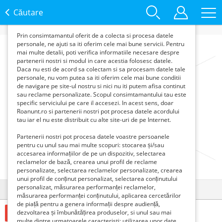
functie de interesele si nevoile tale. De asemenea, aceste
date sunt folosite pentru analizarea traffic-ului pe site-ul
Căutare
nostru si pe Internet.
Prin consimtamantul oferit de a colecta si procesa datele
personale, ne ajuti sa iti oferim cele mai bune servicii. Pentru
mai multe detalii, poti verifica informatiile necesare despre
partenerii nostri si modul in care acestia folosesc datele.
Daca nu esti de acord sa colectam si sa procesam datele tale
personale, nu vom putea sa iti oferim cele mai bune conditii
de navigare pe site-ul nostru si nici nu iti putem afisa continut
sau reclame personalizate. Scopul consimtamantului tau este
specific serviciului pe care il accesezi. In acest sens, doar
Roanunt.ro si partenerii nostri pot procesa datele acordului
tau iar el nu este distribuit cu alte site-uri de pe Internet.
Partenerii nostri pot procesa datele voastre persoanele
pentru cu unul sau mai multe scopuri: stocarea și/sau
accesarea informațiilor de pe un dispozitiv, selectarea
reclamelor de bază, crearea unui profil de reclame
personalizate, selectarea reclamelor personalizate, crearea
unui profil de conținut personalizat, selectarea conținutului
personalizat, măsurarea performanței reclamelor,
Detalii
Contact
măsurarea performanței conținutului, aplicarea cercetărilor
de piață pentru a genera informații despre audiență,
dezvoltarea și îmbunătățirea produselor, si unul sau mai
2000 Euro €
multe dintre urmatoarele caracteristi: utilizarea unor date