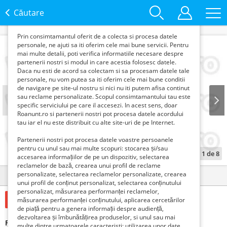
functie de interesele si nevoile tale. De asemenea, aceste
date sunt folosite pentru analizarea traffic-ului pe site-ul
Căutare
nostru si pe Internet.
Prin consimtamantul oferit de a colecta si procesa datele
personale, ne ajuti sa iti oferim cele mai bune servicii. Pentru
mai multe detalii, poti verifica informatiile necesare despre
partenerii nostri si modul in care acestia folosesc datele.
Daca nu esti de acord sa colectam si sa procesam datele tale
personale, nu vom putea sa iti oferim cele mai bune conditii
de navigare pe site-ul nostru si nici nu iti putem afisa continut
sau reclame personalizate. Scopul consimtamantului tau este
specific serviciului pe care il accesezi. In acest sens, doar
Roanunt.ro si partenerii nostri pot procesa datele acordului
Prev
Next
tau iar el nu este distribuit cu alte site-uri de pe Internet.
Partenerii nostri pot procesa datele voastre persoanele
pentru cu unul sau mai multe scopuri: stocarea și/sau
1
de
8
accesarea informațiilor de pe un dispozitiv, selectarea
reclamelor de bază, crearea unui profil de reclame
personalizate, selectarea reclamelor personalizate, crearea
Detalii
Contact
unui profil de conținut personalizat, selectarea conținutului
personalizat, măsurarea performanței reclamelor,
1 Euro €
măsurarea performanței conținutului, aplicarea cercetărilor
de piață pentru a genera informații despre audiență,
dezvoltarea și îmbunătățirea produselor, si unul sau mai
Furci macara manipulare europaleti
multe dintre urmatoarele caracteristi: utilizarea unor date