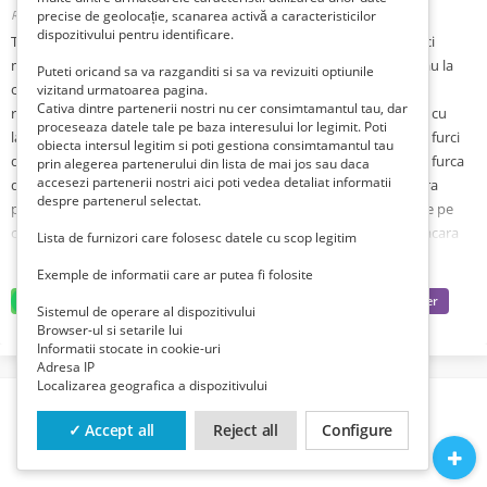
Romania, Arad, Arad,
precise de geolocație, scanarea activă a caracteristicilor
Publicat 2 săptămâni în urmă
dispozitivului pentru identificare.
Total Race Romania va ofera din stoc furci macara europaleti, furci
macara cu capacitati diferite, furci de macara cu livrare din stoc sau la
Puteti oricand sa va razganditi si sa va revizuiti optiunile
comanda, furci macara reglabile pe inaltime, furci macara cu lame
vizitand urmatoarea pagina.
Cativa dintre partenerii nostri nu cer consimtamantul tau, dar
reglabile, furci macara cu lungime lame 1000 mm, furci de macara cu
proceseaza datele tale pe baza interesului lor legimit. Poti
lame la cerere lungime 1200 mm, furci de macara productie Italia, furci
obiecta intersul legitim si poti gestiona consimtamantul tau
de macara pentru transport si manevrat paleti de caramida, bca , furca
prin alegerea partenerului din lista de mai jos sau daca
accesezi partenerii nostri aici poti vedea detaliat informatii
de macara cu reglarea centrului de greutate cu arc, furci de macara
despre partenerul selectat.
pentru macarale turn, furci de macara pentru macarale montabile pe
camion, furci de macara reglabile, furci de macara fixe, furci de macara
Lista de furnizori care folosesc datele cu scop legitim
manuale,echipamente macara, furci de macara cu reglarea centrului de
Exemple de informatii care ar putea fi folosite
greutate automat, furci de macara cu livrare din stoc, echipamente de
ridicare si manevrare paleti, echipamente de ridicare furci de macara,
Sistemul de operare al dispozitivului
carlige cu siguranta pt furci de macara, carlige rotative . Detalii
Browser-ul si setarile lui
Informatii stocate in cookie-uri
https://lanturimacara.ro/produse/echipamente-macara/
Adresa IP
Localizarea geografica a dispozitivului
✓ Accept all
Reject all
Configure