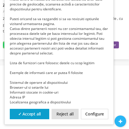
precise de geolocație, scanarea activă a caracteristicilor
Zugraveli.
dispozitivului pentru identificare.
Romania, Constanta, Constanta, Constanta,
Publicat 1 lună zi în urmă
Zugravim apartamente, spatii comerciale, case,scari de bloc, fatade , cu
Puteti oricand sa va razganditi si sa va revizuiti optiunile
vizitand urmatoarea pagina.
profesionalism. Montam tapet si fototapet - Constanta - Sergiu -
Cativa dintre partenerii nostri nu cer consimtamantul tau, dar
tel.0774620826
proceseaza datele tale pe baza interesului lor legimit. Poti
obiecta intersul legitim si poti gestiona consimtamantul tau
prin alegerea partenerului din lista de mai jos sau daca
accesezi partenerii nostri aici poti vedea detaliat informatii
despre partenerul selectat.
Lista de furnizori care folosesc datele cu scop legitim
Exemple de informatii care ar putea fi folosite
Sistemul de operare al dispozitivului
Browser-ul si setarile lui
Informatii stocate in cookie-uri
Adresa IP
Localizarea geografica a dispozitivului
✓ Accept all
Reject all
Configure