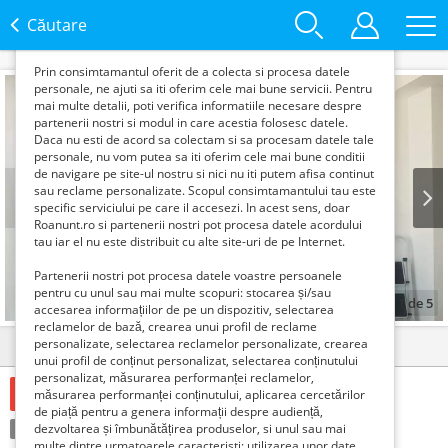
functie de interesele si nevoile tale. De asemenea, aceste
date sunt folosite pentru analizarea traffic-ului pe site-ul
Căutare
nostru si pe Internet.
Prin consimtamantul oferit de a colecta si procesa datele
personale, ne ajuti sa iti oferim cele mai bune servicii. Pentru
mai multe detalii, poti verifica informatiile necesare despre
partenerii nostri si modul in care acestia folosesc datele.
Daca nu esti de acord sa colectam si sa procesam datele tale
personale, nu vom putea sa iti oferim cele mai bune conditii
de navigare pe site-ul nostru si nici nu iti putem afisa continut
sau reclame personalizate. Scopul consimtamantului tau este
specific serviciului pe care il accesezi. In acest sens, doar
Roanunt.ro si partenerii nostri pot procesa datele acordului
Prev
Next
tau iar el nu este distribuit cu alte site-uri de pe Internet.
Partenerii nostri pot procesa datele voastre persoanele
pentru cu unul sau mai multe scopuri: stocarea și/sau
1
de
5
accesarea informațiilor de pe un dispozitiv, selectarea
reclamelor de bază, crearea unui profil de reclame
personalizate, selectarea reclamelor personalizate, crearea
Detalii
Contact
unui profil de conținut personalizat, selectarea conținutului
personalizat, măsurarea performanței reclamelor,
Gratuit
măsurarea performanței conținutului, aplicarea cercetărilor
de piață pentru a genera informații despre audiență,
Condiție:
dezvoltarea și îmbunătățirea produselor, si unul sau mai
Nou
multe dintre urmatoarele caracteristi: utilizarea unor date