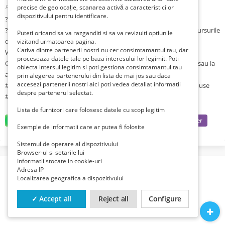
Romania, Ilfov, Bucuresti Sector 5, Bucuresti,
precise de geolocație, scanarea activă a caracteristicilor
Publicat 3 săptămâni în urmă
dispozitivului pentru identificare.
????Summer Sale -20%????
????Beneficiază la inscriere de -20% reducere,conform ofertei, la cursurile
Puteti oricand sa va razganditi si sa va revizuiti optiunile
de limba germana online selectionate.
vizitand urmatoarea pagina.
Cativa dintre partenerii nostri nu cer consimtamantul tau, dar
Website: www.germankulturhaus.ro
proceseaza datele tale pe baza interesului lor legimit. Poti
Contactează-ne pt mai multe detalii la numărul ????0773 973 955 sau la
obiecta intersul legitim si poti gestiona consimtamantul tau
adresa de mail ???? contact@germankulturhaus.ro
prin alegerea partenerului din lista de mai jos sau daca
accesezi partenerii nostri aici poti vedea detaliat informatii
#cursurionline #germanalive #summersale #reduceri #cursurireduse
despre partenerul selectat.
#promotievara
Lista de furnizori care folosesc datele cu scop legitim
Exemple de informatii care ar putea fi folosite
Sistemul de operare al dispozitivului
Browser-ul si setarile lui
Informatii stocate in cookie-uri
Adresa IP
Localizarea geografica a dispozitivului
✓ Accept all
Reject all
Configure