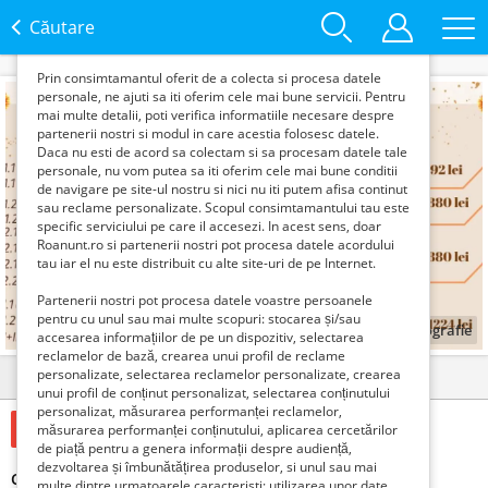
functie de interesele si nevoile tale. De asemenea, aceste
date sunt folosite pentru analizarea traffic-ului pe site-ul
Căutare
nostru si pe Internet.
Prin consimtamantul oferit de a colecta si procesa datele
personale, ne ajuti sa iti oferim cele mai bune servicii. Pentru
mai multe detalii, poti verifica informatiile necesare despre
partenerii nostri si modul in care acestia folosesc datele.
Daca nu esti de acord sa colectam si sa procesam datele tale
personale, nu vom putea sa iti oferim cele mai bune conditii
de navigare pe site-ul nostru si nici nu iti putem afisa continut
sau reclame personalizate. Scopul consimtamantului tau este
specific serviciului pe care il accesezi. In acest sens, doar
Roanunt.ro si partenerii nostri pot procesa datele acordului
tau iar el nu este distribuit cu alte site-uri de pe Internet.
Partenerii nostri pot procesa datele voastre persoanele
pentru cu unul sau mai multe scopuri: stocarea și/sau
1
fotografie
accesarea informațiilor de pe un dispozitiv, selectarea
reclamelor de bază, crearea unui profil de reclame
personalizate, selectarea reclamelor personalizate, crearea
Detalii
Contact
unui profil de conținut personalizat, selectarea conținutului
personalizat, măsurarea performanței reclamelor,
792 Lei
măsurarea performanței conținutului, aplicarea cercetărilor
de piață pentru a genera informații despre audiență,
dezvoltarea și îmbunătățirea produselor, si unul sau mai
CURSURI LIMBA GERMANĂ reducere de vara
multe dintre urmatoarele caracteristi: utilizarea unor date