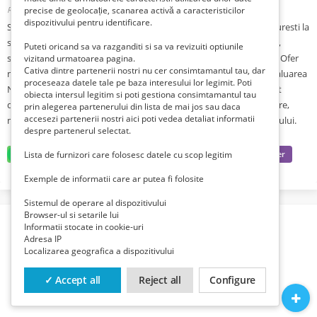
Romania, Bucuresti, Bucuresti, Sector 4,5,6,
precise de geolocație, scanarea activă a caracteristicilor
Publicat 3 zile în urmă
dispozitivului pentru identificare.
Sunt Student la Facultatea de Matematica si Informatica din Bucuresti la
specializarea Informatica. Am ani de experienta in acest domeniu,
Puteti oricand sa va razganditi si sa va revizuiti optiunile
studiind in continuare Informatica de chiar dinainte de gimnaziu. Ofer
vizitand urmatoarea pagina.
Cativa dintre partenerii nostri nu cer consimtamantul tau, dar
meditatii pentru toate clasele (I-XII), pentru examene precum Evaluarea
proceseaza datele tale pe baza interesului lor legimit. Poti
Nationala si BAC, chiar si pentru cei ce doresc sa avanseze in acest
obiecta intersul legitim si poti gestiona consimtamantul tau
domeniu inainte de a incepe scoala. Tarifele sunt de 150 RON/ 2 ore,
prin alegerea partenerului din lista de mai jos sau daca
accesezi partenerii nostri aici poti vedea detaliat informatii
meditatiile desfasurandu-se in mediu online sau la domiciliul elevului.
despre partenerul selectat.
Lista de furnizori care folosesc datele cu scop legitim
Exemple de informatii care ar putea fi folosite
Sistemul de operare al dispozitivului
Browser-ul si setarile lui
Informatii stocate in cookie-uri
Adresa IP
Localizarea geografica a dispozitivului
✓ Accept all
Reject all
Configure