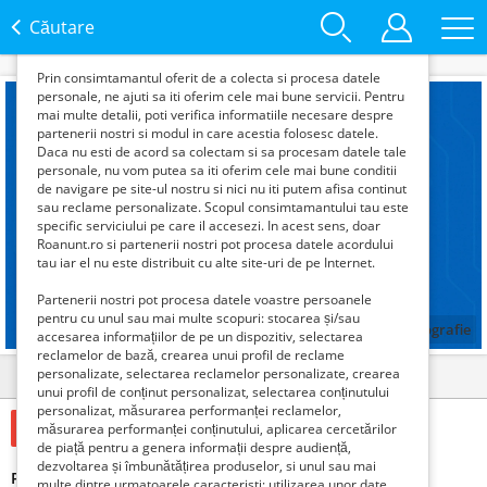
functie de interesele si nevoile tale. De asemenea, aceste
date sunt folosite pentru analizarea traffic-ului pe site-ul
Căutare
nostru si pe Internet.
Prin consimtamantul oferit de a colecta si procesa datele
personale, ne ajuti sa iti oferim cele mai bune servicii. Pentru
mai multe detalii, poti verifica informatiile necesare despre
partenerii nostri si modul in care acestia folosesc datele.
Daca nu esti de acord sa colectam si sa procesam datele tale
personale, nu vom putea sa iti oferim cele mai bune conditii
de navigare pe site-ul nostru si nici nu iti putem afisa continut
sau reclame personalizate. Scopul consimtamantului tau este
specific serviciului pe care il accesezi. In acest sens, doar
Roanunt.ro si partenerii nostri pot procesa datele acordului
tau iar el nu este distribuit cu alte site-uri de pe Internet.
Partenerii nostri pot procesa datele voastre persoanele
pentru cu unul sau mai multe scopuri: stocarea și/sau
1
fotografie
accesarea informațiilor de pe un dispozitiv, selectarea
reclamelor de bază, crearea unui profil de reclame
personalizate, selectarea reclamelor personalizate, crearea
Detalii
Contact
unui profil de conținut personalizat, selectarea conținutului
personalizat, măsurarea performanței reclamelor,
150 Lei
măsurarea performanței conținutului, aplicarea cercetărilor
de piață pentru a genera informații despre audiență,
dezvoltarea și îmbunătățirea produselor, si unul sau mai
Pregatire Informatica
multe dintre urmatoarele caracteristi: utilizarea unor date