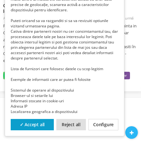
precise de geolocație, scanarea activă a caracteristicilor
Oferim ingrijire la persoana in etate,pentru mostenire
dispozitivului pentru identificare.
locuinta,Constanta
Romania, Constanta, Constanta, Medeea,
Publicat 1 săptămână în urmă în urmă
Puteti oricand sa va razganditi si sa va revizuiti optiunile
Familie oferim ingrijire la persoana in etate,pentru mostenire locuinta in
vizitand urmatoarea pagina.
Cativa dintre partenerii nostri nu cer consimtamantul tau, dar
Orasul Constanta - 0749.928.504 CITITI,VA ROG,TOT ANUNTUL.(doar
proceseaza datele tale pe baza interesului lor legimit. Poti
apeluri telefonice și whatsapp). Va multumesc!.Oferim seriozitate
obiecta intersul legitim si poti gestiona consimtamantul tau
maxima,ingrijire completa cu contract la notar. Pentru relații ne gasiti în
prin alegerea partenerului din lista de mai jos sau daca
accesezi partenerii nostri aici poti vedea detaliat informatii
Orasul Constanta.Str.Samuel Micu Klein,nr.15,sau la 0749.928.504 -
despre partenerul selectat.
email. navircanicoleta@gmail.com
Lista de furnizori care folosesc datele cu scop legitim
Exemple de informatii care ar putea fi folosite
Sistemul de operare al dispozitivului
Browser-ul si setarile lui
Informatii stocate in cookie-uri
Adresa IP
Localizarea geografica a dispozitivului
✓ Accept all
Reject all
Configure