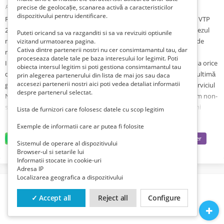
Romania, Ilfov, Bucuresti Sector 1, Bucuresti,
precise de geolocație, scanarea activă a caracteristicilor
Publicat 3 săptămâni în urmă
dispozitivului pentru identificare.
Reparatii Centrale Termice Bucuresti si Ilfov Non-Stop – Service si VTP
24/7 de la Italflo Serv Term Rămâi fără căldură sau apă caldă în miezul
Puteti oricand sa va razganditi si sa va revizuiti optiunile
nopții? Echipa noastră de tehnicieni autorizați ISCIR oferă servicii de
vizitand urmatoarea pagina.
Cativa dintre partenerii nostri nu cer consimtamantul tau, dar
reparatii centrale termice non-stop în București și județul Ilfov.
proceseaza datele tale pe baza interesului lor legimit. Poti
Intervenim rapid, 24 de ore din 24, pentru a diagnostica și remedia orice
obiecta intersul legitim si poti gestiona consimtamantul tau
defecțiune, folosind piese de schimb originale și echipamente de ultimă
prin alegerea partenerului din lista de mai jos sau daca
accesezi partenerii nostri aici poti vedea detaliat informatii
generație.Sună ACUM pentru intervenție rapidă: De Ce Să Alegi Serviciul
despre partenerul selectat.
Nostru de Service Centrale Non-Stop? Disponibilitate 24/7: Lucrăm non-
stop, inclusiv în weekend și în zilele de sărbătoare legală.Tehnicieni
Lista de furnizori care folosesc datele cu scop legitim
Autorizați: Diagnosticare corectă și siguranță maximă în
Exemple de informatii care ar putea fi folosite
exploatare.Intervenție Rapidă: Ajungem la adresa dumneavoastră în cel
mai scurt timp posibil.Garanție pentru Lucrări: Toate reparațiile și piesele
Sistemul de operare al dispozitivului
înlocuite beneficiază de garanție. Branduri de Centrale Termice pe Care
Browser-ul si setarile lui
Informatii stocate in cookie-uri
le Reparăm Avem o vastă experiență în depanarea și întreținerea celor
Adresa IP
mai populare mărci de pe piață. Asigurăm service autorizat pentru:
Localizarea geografica a dispozitivului
Ariston (Clas One, Alteas One, Genus, Cares etc.) Vaillant (ecoTEC,
turboTEC) Viessmann (Vitodens 050-W, Vitodens 100-W)Immergas
✓ Accept all
Reject all
Configure
(Victrix Tera, Eolo Star)Baxi (Luna, Eco, Prime)Bosch (Condens 2300i,
7000i)Motan (MaxOptimus, Sigma, Kplus)Ferroli (Bluehelix,