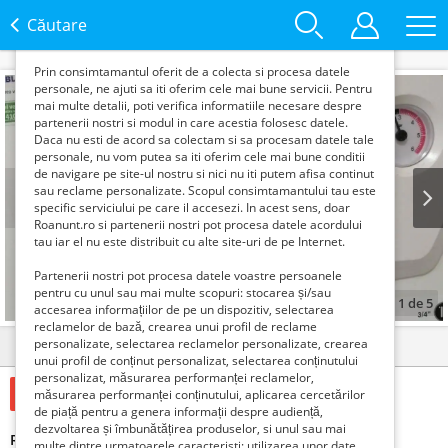
functie de interesele si nevoile tale. De asemenea, aceste
date sunt folosite pentru analizarea traffic-ului pe site-ul
Căutare
nostru si pe Internet.
Prin consimtamantul oferit de a colecta si procesa datele
personale, ne ajuti sa iti oferim cele mai bune servicii. Pentru
mai multe detalii, poti verifica informatiile necesare despre
partenerii nostri si modul in care acestia folosesc datele.
Daca nu esti de acord sa colectam si sa procesam datele tale
personale, nu vom putea sa iti oferim cele mai bune conditii
de navigare pe site-ul nostru si nici nu iti putem afisa continut
sau reclame personalizate. Scopul consimtamantului tau este
specific serviciului pe care il accesezi. In acest sens, doar
Roanunt.ro si partenerii nostri pot procesa datele acordului
Prev
Next
tau iar el nu este distribuit cu alte site-uri de pe Internet.
Partenerii nostri pot procesa datele voastre persoanele
pentru cu unul sau mai multe scopuri: stocarea și/sau
1
de
5
accesarea informațiilor de pe un dispozitiv, selectarea
reclamelor de bază, crearea unui profil de reclame
personalizate, selectarea reclamelor personalizate, crearea
Detalii
Contact
unui profil de conținut personalizat, selectarea conținutului
personalizat, măsurarea performanței reclamelor,
Verifica cu vanzatorul
măsurarea performanței conținutului, aplicarea cercetărilor
de piață pentru a genera informații despre audiență,
dezvoltarea și îmbunătățirea produselor, si unul sau mai
Reparatii centrale Bucuresti-Ilfov non-stop
multe dintre urmatoarele caracteristi: utilizarea unor date