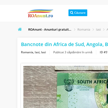
Căutare
ROAnunt - Anunturi gratuite online
Romania
Iasi
A
Bancnote din Africa de Sud, Angola, 
Romania, Iasi, Iasi
Publicat
3 săptămâni în urmă
ID #5