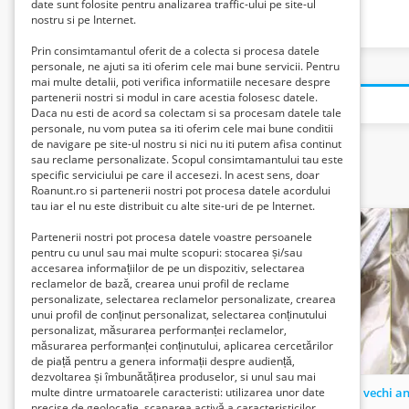
date sunt folosite pentru analizarea traffic-ului pe site-ul
nostru si pe Internet.
Prin consimtamantul oferit de a colecta si procesa datele
personale, ne ajuti sa iti oferim cele mai bune servicii. Pentru
mai multe detalii, poti verifica informatiile necesare despre
partenerii nostri si modul in care acestia folosesc datele.
Daca nu esti de acord sa colectam si sa procesam datele tale
personale, nu vom putea sa iti oferim cele mai bune conditii
de navigare pe site-ul nostru si nici nu iti putem afisa continut
sau reclame personalizate. Scopul consimtamantului tau este
specific serviciului pe care il accesezi. In acest sens, doar
Related listings
Roanunt.ro si partenerii nostri pot procesa datele acordului
tau iar el nu este distribuit cu alte site-uri de pe Internet.
Partenerii nostri pot procesa datele voastre persoanele
pentru cu unul sau mai multe scopuri: stocarea și/sau
accesarea informațiilor de pe un dispozitiv, selectarea
reclamelor de bază, crearea unui profil de reclame
personalizate, selectarea reclamelor personalizate, crearea
unui profil de conținut personalizat, selectarea conținutului
personalizat, măsurarea performanței reclamelor,
măsurarea performanței conținutului, aplicarea cercetărilor
de piață pentru a genera informații despre audiență,
dezvoltarea și îmbunătățirea produselor, si unul sau mai
Tablouri in miniatura cu peisaje
multe dintre urmatoarele caracteristi: utilizarea unor date
precise de geolocație, scanarea activă a caracteristicilor