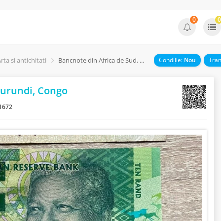
0
0
rta si antichitati
Bancnote din Africa de Sud, Angola, Burundi, Congo
Condiție:
Nou
Tran
Burundi, Congo
1672