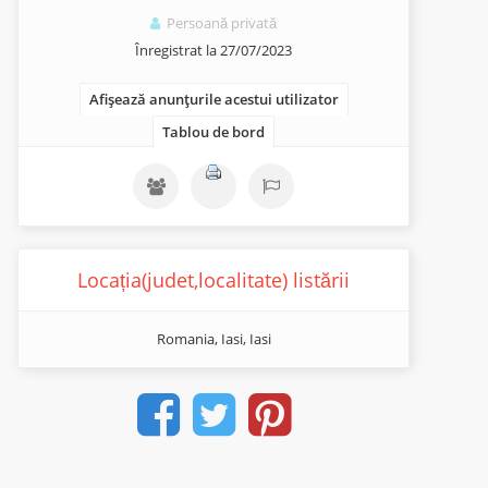
Persoană privată
Înregistrat la 27/07/2023
Afișează anunțurile acestui utilizator
Tablou de bord
Locația(judet,localitate) listării
Romania, Iasi, Iasi