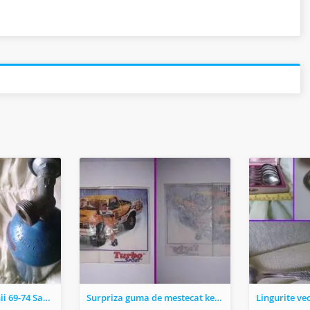
Tub oxigen vechi anii 69-74 Sauerstoff Germany raritate vintage
Surpriza guma de mestecat kent turbo sport #31 violet originala