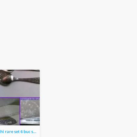
Lingurite vechi rare set 6 buc si Caseta originala