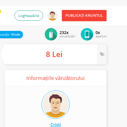
PUBLICAȚI ANUNTUL
Loghează-te
232x
0x
zacţie:
Vinde
vizualizări
apeluri
8 Lei
Informațiile vânzătorului
Cristi