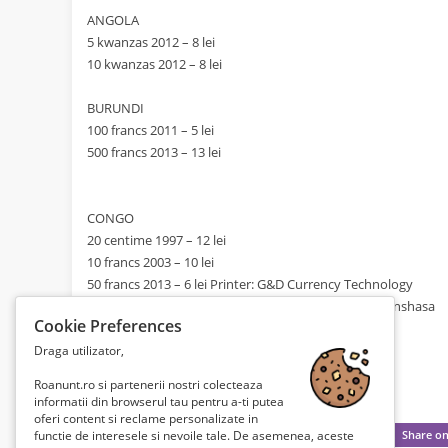
ANGOLA
5 kwanzas 2012 – 8 lei
10 kwanzas 2012 – 8 lei
BURUNDI
100 francs 2011 – 5 lei
500 francs 2013 – 13 lei
CONGO
20 centime 1997 – 12 lei
10 francs 2003 – 10 lei
50 francs 2013 – 6 lei Printer: G&D Currency Technology
50 francs 2013 – 6 lei Printer: Hôtel des Monnaies, Kinshasa
Cookie Preferences
1000 francs 2022 – 14 lei
Draga utilizator,
Roanunt.ro si partenerii nostri colecteaza
informatii din browserul tau pentru a-ti putea
oferi content si reclame personalizate in
functie de interesele si nevoile tale. De asemenea, aceste