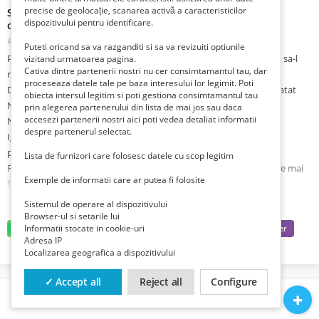
precise de geolocație, scanarea activă a caracteristicilor
Surpriza guma de mestecat kent turbo sport #31 violet
dispozitivului pentru identificare.
originala
Romania, Hunedoara, Brad,
Publicat 2 zile în urmă
Puteti oricand sa va razganditi si sa va revizuiti optiunile
Pretul nu va fi redus in timp degeaba salvati la favorite asteptand sa-l
vizitand urmatoarea pagina.
Cativa dintre partenerii nostri nu cer consimtamantul tau, dar
reduc, ca practic il urc treptat
proceseaza datele tale pe baza interesului lor legimit. Poti
Doar 4635 euro negociabil, oricum are valoare mult mai mare de atat
obiecta intersul legitim si poti gestiona consimtamantul tau
Nu trimit cu ramburs
prin alegerea partenerului din lista de mai jos sau daca
accesezi partenerii nostri aici poti vedea detaliat informatii
Nu ma grabesc sa o vand deoarece este bine pusa la conservare
despre partenerul selectat.
Ignor si ia instant block cei care vor sa-mi vanda si care isi dau cu
parerea sa compare cu alte oferte, mai ales de aici
Lista de furnizori care folosesc datele cu scop legitim
Rog nu mai deranjati si insistati inutil cu schimburi pentru ca nu se mai
Exemple de informatii care ar putea fi folosite
fabrica asa ceva
Ca vanzator privat exclud garantia si returnarile
Sistemul de operare al dispozitivului
Articol valabil cat e vizibil
Browser-ul si setarile lui
Informatii stocate in cookie-uri
Adresa IP
Surpriza guma de mestecat kent turbo sport (#31 FORD) din primele
Localizarea geografica a dispozitivului
serii 1-70 violet cea mai rara produsa la sfarsitul anilor 1980 originala
Turkey
✓ Accept all
Reject all
Configure
Un ambalaj extrem de rar in stare foarte buna, calitate conform foto
autentic