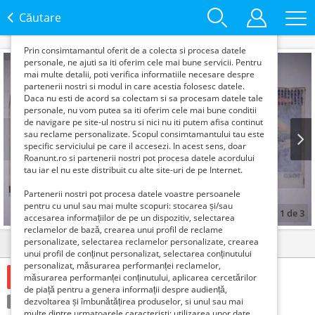
functie de interesele si nevoile tale. De asemenea, aceste
date sunt folosite pentru analizarea traffic-ului pe site-ul
Căutare
nostru si pe Internet.
Prin consimtamantul oferit de a colecta si procesa datele
personale, ne ajuti sa iti oferim cele mai bune servicii. Pentru
mai multe detalii, poti verifica informatiile necesare despre
partenerii nostri si modul in care acestia folosesc datele.
Daca nu esti de acord sa colectam si sa procesam datele tale
personale, nu vom putea sa iti oferim cele mai bune conditii
de navigare pe site-ul nostru si nici nu iti putem afisa continut
sau reclame personalizate. Scopul consimtamantului tau este
specific serviciului pe care il accesezi. In acest sens, doar
Roanunt.ro si partenerii nostri pot procesa datele acordului
Prev
Next
tau iar el nu este distribuit cu alte site-uri de pe Internet.
Partenerii nostri pot procesa datele voastre persoanele
pentru cu unul sau mai multe scopuri: stocarea și/sau
1
de
3
accesarea informațiilor de pe un dispozitiv, selectarea
reclamelor de bază, crearea unui profil de reclame
personalizate, selectarea reclamelor personalizate, crearea
Detalii
Contact
unui profil de conținut personalizat, selectarea conținutului
personalizat, măsurarea performanței reclamelor,
4635 Euro €
măsurarea performanței conținutului, aplicarea cercetărilor
de piață pentru a genera informații despre audiență,
Condiție:
dezvoltarea și îmbunătățirea produselor, si unul sau mai
Folosit
Tranzacţie:
Vinde
multe dintre urmatoarele caracteristi: utilizarea unor date