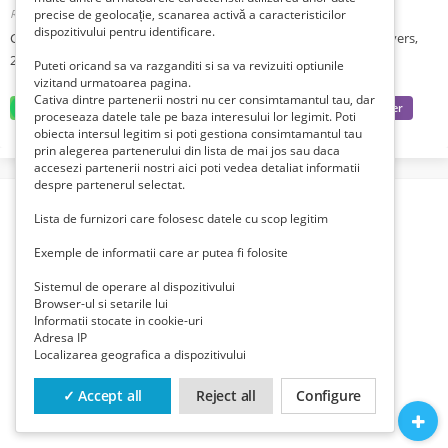
Romania, Bucuresti, Bucuresti,
precise de geolocație, scanarea activă a caracteristicilor
Publicat 1 lună zi în urmă
dispozitivului pentru identificare.
Ghid de calatorie din Colectia "Cele mai iubite orase", Editura Univers,
2008. Tel 0748 50 11 24
Puteti oricand sa va razganditi si sa va revizuiti optiunile
vizitand urmatoarea pagina.
Cativa dintre partenerii nostri nu cer consimtamantul tau, dar
proceseaza datele tale pe baza interesului lor legimit. Poti
obiecta intersul legitim si poti gestiona consimtamantul tau
prin alegerea partenerului din lista de mai jos sau daca
accesezi partenerii nostri aici poti vedea detaliat informatii
despre partenerul selectat.
Lista de furnizori care folosesc datele cu scop legitim
Exemple de informatii care ar putea fi folosite
Sistemul de operare al dispozitivului
Browser-ul si setarile lui
Informatii stocate in cookie-uri
Adresa IP
Localizarea geografica a dispozitivului
✓ Accept all
Reject all
Configure