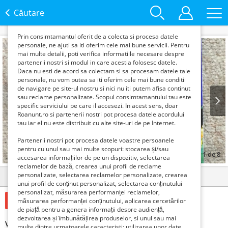
functie de interesele si nevoile tale. De asemenea, aceste
date sunt folosite pentru analizarea traffic-ului pe site-ul
Căutare
nostru si pe Internet.
Prin consimtamantul oferit de a colecta si procesa datele
personale, ne ajuti sa iti oferim cele mai bune servicii. Pentru
mai multe detalii, poti verifica informatiile necesare despre
partenerii nostri si modul in care acestia folosesc datele.
Daca nu esti de acord sa colectam si sa procesam datele tale
personale, nu vom putea sa iti oferim cele mai bune conditii
de navigare pe site-ul nostru si nici nu iti putem afisa continut
sau reclame personalizate. Scopul consimtamantului tau este
specific serviciului pe care il accesezi. In acest sens, doar
Roanunt.ro si partenerii nostri pot procesa datele acordului
Prev
Next
tau iar el nu este distribuit cu alte site-uri de pe Internet.
Partenerii nostri pot procesa datele voastre persoanele
pentru cu unul sau mai multe scopuri: stocarea și/sau
1
de
8
accesarea informațiilor de pe un dispozitiv, selectarea
reclamelor de bază, crearea unui profil de reclame
personalizate, selectarea reclamelor personalizate, crearea
Detalii
Contact
unui profil de conținut personalizat, selectarea conținutului
personalizat, măsurarea performanței reclamelor,
30 Lei
măsurarea performanței conținutului, aplicarea cercetărilor
de piață pentru a genera informații despre audiență,
dezvoltarea și îmbunătățirea produselor, si unul sau mai
Viena, Elisabetta Canoro, 2008
multe dintre urmatoarele caracteristi: utilizarea unor date