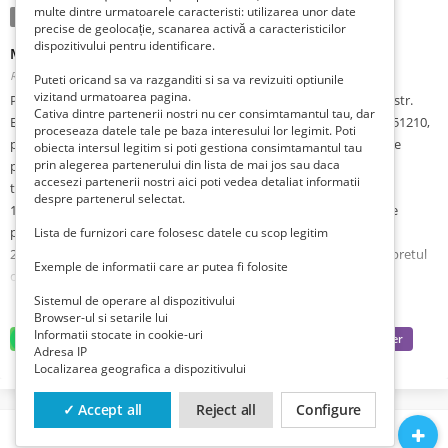
multe dintre urmatoarele caracteristi: utilizarea unor date
Condiție:
Folosit
Tranzacţie:
Vinde
precise de geolocație, scanarea activă a caracteristicilor
dispozitivului pentru identificare.
Mijloace de transport – jud. Arad
Romania, Arad, Arad, Arad,
Publicat 3 săptămâni în urmă
Puteti oricand sa va razganditi si sa va revizuiti optiunile
vizitand urmatoarea pagina.
PIROS SECURITY FORCE SRL – in faliment, cu sediul in Mun. Arad, str.
Cativa dintre partenerii nostri nu cer consimtamantul tau, dar
Episcopiei, nr. 18, ap. 1, corp A, jud. Arad, J02/42/2012, CUI RO 29551210,
proceseaza datele tale pe baza interesului lor legimit. Poti
prin lichidator judiciar Consultant Insolventa SPRL, anunta licitatie
obiecta intersul legitim si poti gestiona consimtamantul tau
prin alegerea partenerului din lista de mai jos sau daca
publica deschisa, cu strigare, pentru valorificarea mijloacelor de
accesezi partenerii nostri aici poti vedea detaliat informatii
transport:
despre partenerul selectat.
1. Autoturism LADA 1500, nr. înmatriculare AR 04 FCH, la pretul de
pornire de 294.04 EUR + TVA;
Lista de furnizori care folosesc datele cu scop legitim
2. Autoturism CHEVROLET KALOS, nr. înmatriculare AR 04 PIR, la pretul
Exemple de informatii care ar putea fi folosite
de pornire de 706.26 EUR + TVA;
3. Autoturism DACIA DUSTER, nr. înmatriculare AR 06 PIR, la pretul de
Sistemul de operare al dispozitivului
Browser-ul si setarile lui
pornire de 5,175.96 EUR + TVA;
Informatii stocate in cookie-uri
4. Autoturism DAEWOO MATIZ, nr. înmatriculare AR 07 PIR, la pretul de
Adresa IP
pornire de 294.04 EUR + TVA;
Localizarea geografica a dispozitivului
5. Autoturism DACIA DUSTER, nr. înmatriculare AR 12 PIR, la pretul de
pornire de 1,176.16 EUR + TVA;
✓ Accept all
Reject all
Configure
6. Autoturism RENAULT FLUENCE, nr. înmatriculare AR 13 PIR, la pretul