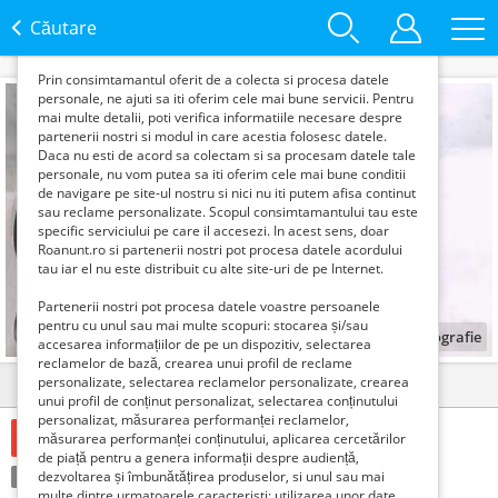
functie de interesele si nevoile tale. De asemenea, aceste
date sunt folosite pentru analizarea traffic-ului pe site-ul
Căutare
nostru si pe Internet.
Prin consimtamantul oferit de a colecta si procesa datele
personale, ne ajuti sa iti oferim cele mai bune servicii. Pentru
mai multe detalii, poti verifica informatiile necesare despre
partenerii nostri si modul in care acestia folosesc datele.
Daca nu esti de acord sa colectam si sa procesam datele tale
personale, nu vom putea sa iti oferim cele mai bune conditii
de navigare pe site-ul nostru si nici nu iti putem afisa continut
sau reclame personalizate. Scopul consimtamantului tau este
specific serviciului pe care il accesezi. In acest sens, doar
Roanunt.ro si partenerii nostri pot procesa datele acordului
tau iar el nu este distribuit cu alte site-uri de pe Internet.
Partenerii nostri pot procesa datele voastre persoanele
pentru cu unul sau mai multe scopuri: stocarea și/sau
1
fotografie
accesarea informațiilor de pe un dispozitiv, selectarea
reclamelor de bază, crearea unui profil de reclame
personalizate, selectarea reclamelor personalizate, crearea
Detalii
Contact
unui profil de conținut personalizat, selectarea conținutului
personalizat, măsurarea performanței reclamelor,
465 Lei
măsurarea performanței conținutului, aplicarea cercetărilor
de piață pentru a genera informații despre audiență,
Condiție:
dezvoltarea și îmbunătățirea produselor, si unul sau mai
Nou
Tranzacţie:
Vinde
multe dintre urmatoarele caracteristi: utilizarea unor date