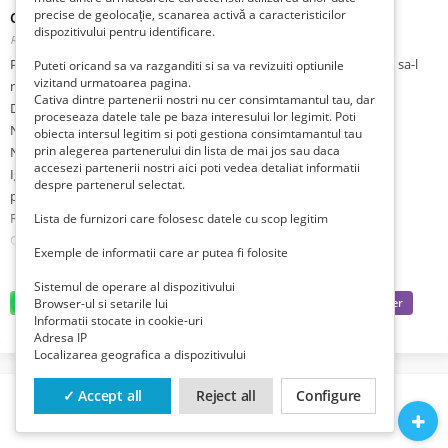
precise de geolocație, scanarea activă a caracteristicilor
Curea transmisie trapezoidala 17x11x4000
dispozitivului pentru identificare.
Romania, Hunedoara, Brad,
Publicat 4 săptămâni în urmă
Pretul nu va fi redus in timp degeaba salvati la favorite asteptand sa-l
Puteti oricand sa va razganditi si sa va revizuiti optiunile
vizitand urmatoarea pagina.
reduc, ca practic il urc treptat
Cativa dintre partenerii nostri nu cer consimtamantul tau, dar
Doar 465 lei negociabil, oricum are valoare mult mai mare de atat
proceseaza datele tale pe baza interesului lor legimit. Poti
Nu o trimit cu ramburs
obiecta intersul legitim si poti gestiona consimtamantul tau
prin alegerea partenerului din lista de mai jos sau daca
Nu ma grabesc sa o vand deoarece este bine pusa la conservare
accesezi partenerii nostri aici poti vedea detaliat informatii
Ignor si ia instant block cei care vor sa-mi vanda si care isi dau cu
despre partenerul selectat.
parerea sa compare cu alte oferte, mai ales de aici
Rog nu mai deranjati si insistati inutil cu schimburi
Lista de furnizori care folosesc datele cu scop legitim
Ca vanzator privat exclud garantia si returnarile
Exemple de informatii care ar putea fi folosite
Articolul este valabil cat e vizibil
Sistemul de operare al dispozitivului
Browser-ul si setarile lui
Curea transmisie trapezoidala NOVO TECH Belt B 17 x 11 x 4000 La
Informatii stocate in cookie-uri
Produs NOU super calitate ultima bucata din 10 ramase de la un proiect
Adresa IP
ce l-am abandonat fara sa le folosesc
Localizarea geografica a dispozitivului
Exact ce se vede in foto se vinde la doar acest modic pret, extrem de
rare ORIGINALE nu copie, doar pentru cunoscatori
✓ Accept all
Reject all
Configure