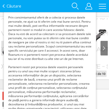
functie de interesele si nevoile tale. De asemenea, aceste
date sunt folosite pentru analizarea traffic-ului pe site-ul
Căutare
nostru si pe Internet.
Prin consimtamantul oferit de a colecta si procesa datele
personale, ne ajuti sa iti oferim cele mai bune servicii. Pentru
mai multe detalii, poti verifica informatiile necesare despre
partenerii nostri si modul in care acestia folosesc datele.
Daca nu esti de acord sa colectam si sa procesam datele tale
personale, nu vom putea sa iti oferim cele mai bune conditii
de navigare pe site-ul nostru si nici nu iti putem afisa continut
sau reclame personalizate. Scopul consimtamantului tau este
specific serviciului pe care il accesezi. In acest sens, doar
Roanunt.ro si partenerii nostri pot procesa datele acordului
Prev
Next
tau iar el nu este distribuit cu alte site-uri de pe Internet.
Partenerii nostri pot procesa datele voastre persoanele
pentru cu unul sau mai multe scopuri: stocarea și/sau
1
de
10
accesarea informațiilor de pe un dispozitiv, selectarea
reclamelor de bază, crearea unui profil de reclame
personalizate, selectarea reclamelor personalizate, crearea
Detalii
Contact
unui profil de conținut personalizat, selectarea conținutului
personalizat, măsurarea performanței reclamelor,
Verifica cu vanzatorul
măsurarea performanței conținutului, aplicarea cercetărilor
de piață pentru a genera informații despre audiență,
Condiție:
dezvoltarea și îmbunătățirea produselor, si unul sau mai
Nou
Tranzacţie:
Vinde
multe dintre urmatoarele caracteristi: utilizarea unor date