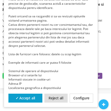
precise de geolocație, scanarea activă a caracteristicilor
Magazin - Depozit de Arcuri cu Foi pentru utilitare usoare si
dispozitivului pentru identificare.
grele
Romania, Sibiu, Sibiu,
Publicat 6 zile în urmă
Puteti oricand sa va razganditi si sa va revizuiti optiunile
Va oferim arcuri cu foi, foi de arc si solutii pentru intarirea suspensiei
vizitand urmatoarea pagina.
Cativa dintre partenerii nostri nu cer consimtamantul tau, dar
vehiculelor utilitare.
proceseaza datele tale pe baza interesului lor legimit. Poti
Arcuri cu foi pentru pickup-uri, furgonete, dube, camioane, remorci,
obiecta intersul legitim si poti gestiona consimtamantul tau
semiremorci, autorulote, etc...
prin alegerea partenerului din lista de mai jos sau daca
accesezi partenerii nostri aici poti vedea detaliat informatii
Stocuri mari, livrare nationala, preturi mici.
despre partenerul selectat.
Pentru informatii suplimentare, va rugam sa ne contactati:
E-mail : info@rch-federn.eu
Lista de furnizori care folosesc datele cu scop legitim
Tel: 0376 448 620
Exemple de informatii care ar putea fi folosite
www.arcuri-cu-foi.ro
Sistemul de operare al dispozitivului
Browser-ul si setarile lui
Informatii stocate in cookie-uri
Adresa IP
Localizarea geografica a dispozitivului
✓ Accept all
Reject all
Configure