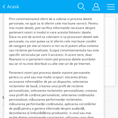
functie de interesele si nevoile tale. De asemenea, aceste
date sunt folosite pentru analizarea traffic-ului pe site-ul
Acasă
nostru si pe Internet.
Prin consimtamantul oferit de a colecta si procesa datele
personale, ne ajuti sa iti oferim cele mai bune servicii. Pentru
mai multe detalii, poti verifica informatiile necesare despre
partenerii nostri si modul in care acestia folosesc datele.
Daca nu esti de acord sa colectam si sa procesam datele tale
personale, nu vom putea sa iti oferim cele mai bune conditii
de navigare pe site-ul nostru si nici nu iti putem afisa continut
sau reclame personalizate. Scopul consimtamantului tau este
specific serviciului pe care il accesezi. In acest sens, doar
Roanunt.ro si partenerii nostri pot procesa datele acordului
Valentin
tau iar el nu este distribuit cu alte site-uri de pe Internet.
Mobil:
Partenerii nostri pot procesa datele voastre persoanele
+40752030180
pentru cu unul sau mai multe scopuri: stocarea și/sau
Locație:
Bucuresti, Bucuresti, Romania
accesarea informațiilor de pe un dispozitiv, selectarea
reclamelor de bază, crearea unui profil de reclame
personalizate, selectarea reclamelor personalizate, crearea
unui profil de conținut personalizat, selectarea conținutului
Ultimele articole ale acestui vânzător
personalizat, măsurarea performanței reclamelor,
măsurarea performanței conținutului, aplicarea cercetărilor
de piață pentru a genera informații despre audiență,
dezvoltarea și îmbunătățirea produselor, si unul sau mai
multe dintre urmatoarele caracteristi: utilizarea unor date