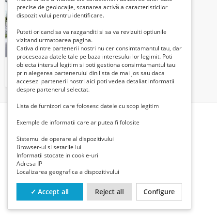
precise de geolocație, scanarea activă a caracteristicilor
dispozitivului pentru identificare.
Puteti oricand sa va razganditi si sa va revizuiti optiunile
vizitand urmatoarea pagina.
Cativa dintre partenerii nostri nu cer consimtamantul tau, dar
proceseaza datele tale pe baza interesului lor legimit. Poti
obiecta intersul legitim si poti gestiona consimtamantul tau
Companie franceza angajeaza conducatori - auto categoria D pentru FRANTA
prin alegerea partenerului din lista de mai jos sau daca
2000 Euro €
accesezi partenerii nostri aici poti vedea detaliat informatii
despre partenerul selectat.
Lista de furnizori care folosesc datele cu scop legitim
Exemple de informatii care ar putea fi folosite
Sistemul de operare al dispozitivului
Browser-ul si setarile lui
Informatii stocate in cookie-uri
Adresa IP
Localizarea geografica a dispozitivului
✓ Accept all
Reject all
Configure