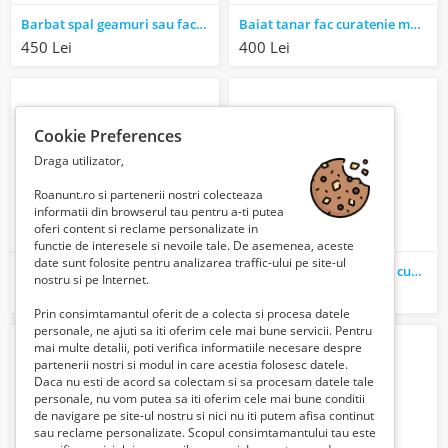
Barbat spal geamuri sau fac curatenie
Baiat tanar fac curatenie menaj spalat geamuri mutari
450 Lei
400 Lei
Cookie Preferences
Draga utilizator,
Roanunt.ro si partenerii nostri colecteaza
informatii din browserul tau pentru a-ti putea
oferi content si reclame personalizate in
functie de interesele si nevoile tale. De asemenea, aceste
date sunt folosite pentru analizarea traffic-ului pe site-ul
Barbat tanar caut sa fac curatenie la o doamna singura
Barbat matur caut sa fac curatenie spalat geamuri menaj mutari curte gradina
nostru si pe Internet.
400 Lei
400 Lei
Prin consimtamantul oferit de a colecta si procesa datele
personale, ne ajuti sa iti oferim cele mai bune servicii. Pentru
mai multe detalii, poti verifica informatiile necesare despre
partenerii nostri si modul in care acestia folosesc datele.
Daca nu esti de acord sa colectam si sa procesam datele tale
personale, nu vom putea sa iti oferim cele mai bune conditii
de navigare pe site-ul nostru si nici nu iti putem afisa continut
sau reclame personalizate. Scopul consimtamantului tau este