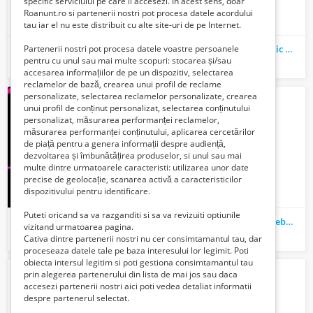
specific serviciului pe care il accesezi. In acest sens, doar
Roanunt.ro si partenerii nostri pot procesa datele acordului
tau iar el nu este distribuit cu alte site-uri de pe Internet.
Caut sa ajut la curatenie o doamna singura
Fac curatenie ajutor casnic mutari sau spalat geamuri
Partenerii nostri pot procesa datele voastre persoanele
pentru cu unul sau mai multe scopuri: stocarea și/sau
450 Lei
400 Lei
accesarea informațiilor de pe un dispozitiv, selectarea
reclamelor de bază, crearea unui profil de reclame
personalizate, selectarea reclamelor personalizate, crearea
unui profil de conținut personalizat, selectarea conținutului
personalizat, măsurarea performanței reclamelor,
măsurarea performanței conținutului, aplicarea cercetărilor
de piață pentru a genera informații despre audiență,
dezvoltarea și îmbunătățirea produselor, si unul sau mai
multe dintre urmatoarele caracteristi: utilizarea unor date
precise de geolocație, scanarea activă a caracteristicilor
dispozitivului pentru identificare.
Puteti oricand sa va razganditi si sa va revizuiti optiunile
Curatenie la domiciliu locuinta apartament garsoniera sau spalat geamuri
Tanar ajut persoane la treburile casnice
vizitand urmatoarea pagina.
400 Lei
400 Lei
Cativa dintre partenerii nostri nu cer consimtamantul tau, dar
proceseaza datele tale pe baza interesului lor legimit. Poti
obiecta intersul legitim si poti gestiona consimtamantul tau
prin alegerea partenerului din lista de mai jos sau daca
accesezi partenerii nostri aici poti vedea detaliat informatii
despre partenerul selectat.