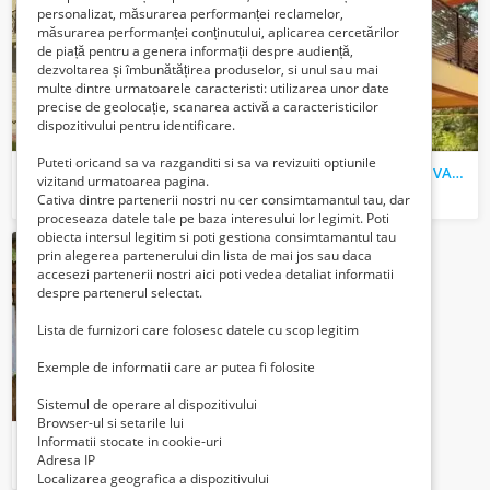
personalizat, măsurarea performanței reclamelor,
măsurarea performanței conținutului, aplicarea cercetărilor
de piață pentru a genera informații despre audiență,
dezvoltarea și îmbunătățirea produselor, si unul sau mai
multe dintre urmatoarele caracteristi: utilizarea unor date
precise de geolocație, scanarea activă a caracteristicilor
dispozitivului pentru identificare.
Puteti oricand sa va razganditi si sa va revizuiti optiunile
Constructii case, confectii metalice, foisoare si casute din lemn
VILA /CASA CU 1 ETAJ -DE VANZARE
vizitand urmatoarea pagina.
1000 Lei
118000 Euro €
Cativa dintre partenerii nostri nu cer consimtamantul tau, dar
proceseaza datele tale pe baza interesului lor legimit. Poti
obiecta intersul legitim si poti gestiona consimtamantul tau
prin alegerea partenerului din lista de mai jos sau daca
accesezi partenerii nostri aici poti vedea detaliat informatii
despre partenerul selectat.
Lista de furnizori care folosesc datele cu scop legitim
Exemple de informatii care ar putea fi folosite
Sistemul de operare al dispozitivului
Browser-ul si setarile lui
Informatii stocate in cookie-uri
Casa parter de vanzare
Adresa IP
Verifica cu vanzatorul
Localizarea geografica a dispozitivului