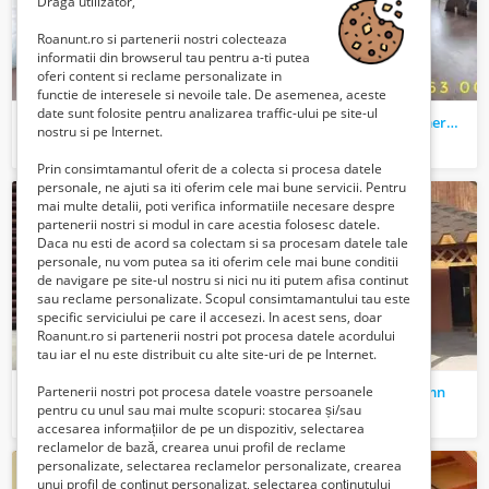
Draga utilizator,
Roanunt.ro si partenerii nostri colecteaza
informatii din browserul tau pentru a-ti putea
oferi content si reclame personalizate in
functie de interesele si nevoile tale. De asemenea, aceste
date sunt folosite pentru analizarea traffic-ului pe site-ul
Apartament cu doua camere de inchiriat
Apartament cu doua camere de vanzare
nostru si pe Internet.
1300 Lei
59900 Lei
Prin consimtamantul oferit de a colecta si procesa datele
personale, ne ajuti sa iti oferim cele mai bune servicii. Pentru
mai multe detalii, poti verifica informatiile necesare despre
partenerii nostri si modul in care acestia folosesc datele.
Daca nu esti de acord sa colectam si sa procesam datele tale
personale, nu vom putea sa iti oferim cele mai bune conditii
de navigare pe site-ul nostru si nici nu iti putem afisa continut
sau reclame personalizate. Scopul consimtamantului tau este
specific serviciului pe care il accesezi. In acest sens, doar
Roanunt.ro si partenerii nostri pot procesa datele acordului
tau iar el nu este distribuit cu alte site-uri de pe Internet.
Confectionam din metal : garduri, porti, scari, rampe
Realizam foisoare din lemn
Partenerii nostri pot procesa datele voastre persoanele
pentru cu unul sau mai multe scopuri: stocarea și/sau
350 Lei
350 Lei
accesarea informațiilor de pe un dispozitiv, selectarea
reclamelor de bază, crearea unui profil de reclame
vândut
personalizate, selectarea reclamelor personalizate, crearea
unui profil de conținut personalizat, selectarea conținutului