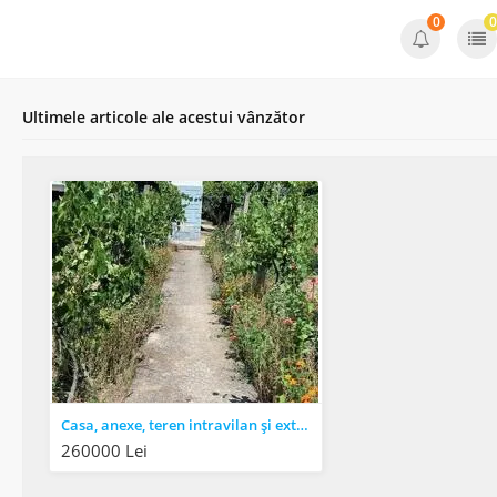
0
0
Ultimele articole ale acestui vânzător
Casa, anexe, teren intravilan și extravilan , sat Moi, comuna Balteni, judet Gorj
260000 Lei