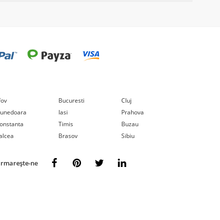
lfov
Bucuresti
Cluj
unedoara
Iasi
Prahova
onstanta
Timis
Buzau
alcea
Brasov
Sibiu
rmarește-ne