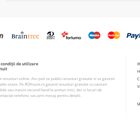
condiții de utilizare
I
tuit
H
unturi online. Aici poti sa publici anunturi gratuite si sa gasesti
C
n alte orase. Pe ROAnunt.ro gasesti anunturi gratuite cu vanzari
V
obile sau masini second hand la preturi mici, dar si locuri de
ntactat telefonic sau prin mesaj pentru detalii.
U