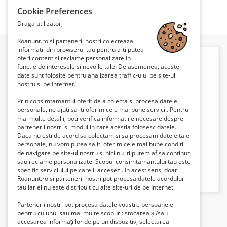
Cookie Preferences
Căutare
Draga utilizator,
Roanunt.ro si partenerii nostri colecteaza
informatii din browserul tau pentru a-ti putea
oferi content si reclame personalizate in
functie de interesele si nevoile tale. De asemenea, aceste
date sunt folosite pentru analizarea traffic-ului pe site-ul
nostru si pe Internet.
Prin consimtamantul oferit de a colecta si procesa datele
personale, ne ajuti sa iti oferim cele mai bune servicii. Pentru
mai multe detalii, poti verifica informatiile necesare despre
partenerii nostri si modul in care acestia folosesc datele.
Daca nu esti de acord sa colectam si sa procesam datele tale
personale, nu vom putea sa iti oferim cele mai bune conditii
Ami Popescu
de navigare pe site-ul nostru si nici nu iti putem afisa continut
sau reclame personalizate. Scopul consimtamantului tau este
Mobil:
+40721209819
specific serviciului pe care il accesezi. In acest sens, doar
Roanunt.ro si partenerii nostri pot procesa datele acordului
tau iar el nu este distribuit cu alte site-uri de pe Internet.
Partenerii nostri pot procesa datele voastre persoanele
pentru cu unul sau mai multe scopuri: stocarea și/sau
accesarea informațiilor de pe un dispozitiv, selectarea