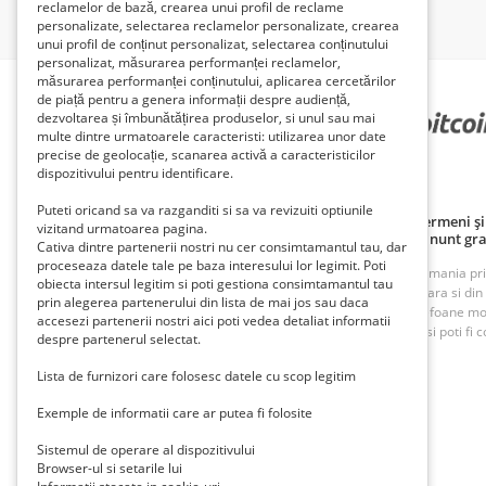
reclamelor de bază, crearea unui profil de reclame
personalizate, selectarea reclamelor personalizate, crearea
unui profil de conținut personalizat, selectarea conținutului
personalizat, măsurarea performanței reclamelor,
măsurarea performanței conținutului, aplicarea cercetărilor
de piață pentru a genera informații despre audiență,
dezvoltarea și îmbunătățirea produselor, si unul sau mai
PARTENERII NOȘTRI
multe dintre urmatoarele caracteristi: utilizarea unor date
precise de geolocație, scanarea activă a caracteristicilor
dispozitivului pentru identificare.
Puteti oricand sa va razganditi si sa va revizuiti optiunile
Politică de confidențialitate
Politica cookie
Termeni și 
vizitand urmatoarea pagina.
Principii de publicare anunț gratuit
Cum adaug anunt gra
Cativa dintre partenerii nostri nu cer consimtamantul tau, dar
proceseaza datele tale pe baza interesului lor legimit. Poti
ROAnunt este o platforma de vanzare si cumparare din Romania prin an
obiecta intersul legitim si poti gestiona consimtamantul tau
oferte foarte bune din Bucuresti, Iasi, Cluj, Craiova, Timisoara si di
prin alegerea partenerului din lista de mai jos sau daca
imobiliare, inchirieri imobiliare, vanzari case, terenuri, telefoane m
accesezi partenerii nostri aici poti vedea detaliat informatii
munca. Cu ROAnunt adaugi anunturi gratuite foarte rapid si poti fi co
despre partenerul selectat.
Lista de furnizori care folosesc datele cu scop legitim
Contact
Trimite-ne un mail la
contact@roanunt.ro
Exemple de informatii care ar putea fi folosite
Sistemul de operare al dispozitivului
Browser-ul si setarile lui