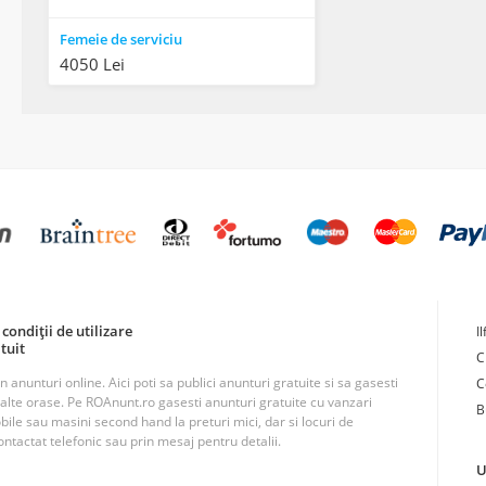
Femeie de serviciu
4050 Lei
condiții de utilizare
I
tuit
C
unturi online. Aici poti sa publici anunturi gratuite si sa gasesti
C
n alte orase. Pe ROAnunt.ro gasesti anunturi gratuite cu vanzari
B
obile sau masini second hand la preturi mici, dar si locuri de
ntactat telefonic sau prin mesaj pentru detalii.
U