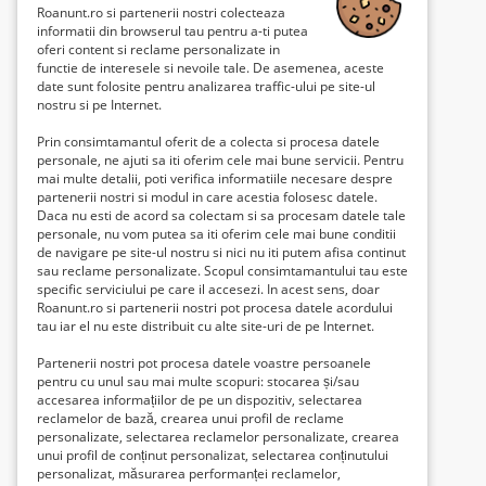
Roanunt.ro si partenerii nostri colecteaza
informatii din browserul tau pentru a-ti putea
oferi content si reclame personalizate in
functie de interesele si nevoile tale. De asemenea, aceste
date sunt folosite pentru analizarea traffic-ului pe site-ul
nostru si pe Internet.
Prin consimtamantul oferit de a colecta si procesa datele
personale, ne ajuti sa iti oferim cele mai bune servicii. Pentru
mai multe detalii, poti verifica informatiile necesare despre
partenerii nostri si modul in care acestia folosesc datele.
Daca nu esti de acord sa colectam si sa procesam datele tale
personale, nu vom putea sa iti oferim cele mai bune conditii
de navigare pe site-ul nostru si nici nu iti putem afisa continut
sau reclame personalizate. Scopul consimtamantului tau este
specific serviciului pe care il accesezi. In acest sens, doar
Roanunt.ro si partenerii nostri pot procesa datele acordului
tau iar el nu este distribuit cu alte site-uri de pe Internet.
Partenerii nostri pot procesa datele voastre persoanele
pentru cu unul sau mai multe scopuri: stocarea și/sau
accesarea informațiilor de pe un dispozitiv, selectarea
reclamelor de bază, crearea unui profil de reclame
personalizate, selectarea reclamelor personalizate, crearea
unui profil de conținut personalizat, selectarea conținutului
personalizat, măsurarea performanței reclamelor,