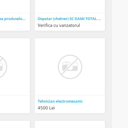
Operator la fabricarea produselor congelate de patiserie si panificatie
Ospatar (chelner) SC DAMI TOTAL MANAGEMENT SRL
Verifica cu vanzatorul
Tehnician electromecanic
4500 Lei