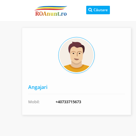
Căutare
Angajari
Mobil:
+40733715673