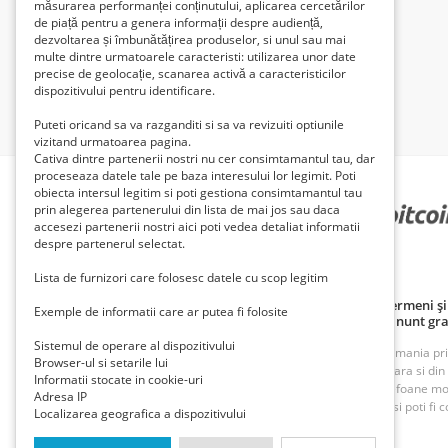
măsurarea performanței conținutului, aplicarea cercetărilor
de piață pentru a genera informații despre audiență,
dezvoltarea și îmbunătățirea produselor, si unul sau mai
multe dintre urmatoarele caracteristi: utilizarea unor date
precise de geolocație, scanarea activă a caracteristicilor
dispozitivului pentru identificare.
Puteti oricand sa va razganditi si sa va revizuiti optiunile
vizitand urmatoarea pagina.
Cativa dintre partenerii nostri nu cer consimtamantul tau, dar
proceseaza datele tale pe baza interesului lor legimit. Poti
obiecta intersul legitim si poti gestiona consimtamantul tau
prin alegerea partenerului din lista de mai jos sau daca
PARTENERII NOȘTRI
accesezi partenerii nostri aici poti vedea detaliat informatii
despre partenerul selectat.
Lista de furnizori care folosesc datele cu scop legitim
Politică de confidențialitate
Politica cookie
Termeni și 
Exemple de informatii care ar putea fi folosite
Principii de publicare anunț gratuit
Cum adaug anunt gra
Sistemul de operare al dispozitivului
ROAnunt este o platforma de vanzare si cumparare din Romania prin an
Browser-ul si setarile lui
oferte foarte bune din Bucuresti, Iasi, Cluj, Craiova, Timisoara si di
Informatii stocate in cookie-uri
imobiliare, inchirieri imobiliare, vanzari case, terenuri, telefoane m
Adresa IP
munca. Cu ROAnunt adaugi anunturi gratuite foarte rapid si poti fi co
Localizarea geografica a dispozitivului
Contact