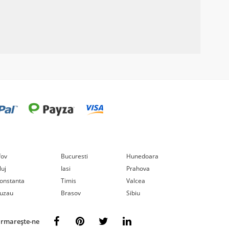
lfov
Bucuresti
Hunedoara
luj
Iasi
Prahova
onstanta
Timis
Valcea
uzau
Brasov
Sibiu
rmarește-ne