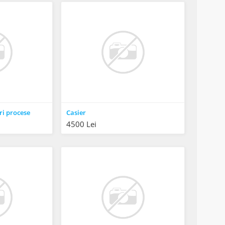
i procese
Casier
4500 Lei