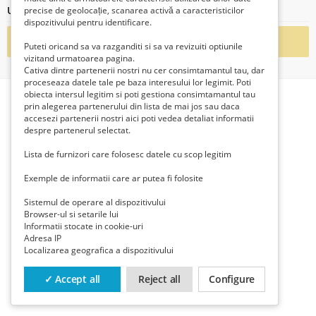
Ultimele articole ale acestui vânzător
precise de geolocație, scanarea activă a caracteristicilor
dispozitivului pentru identificare.
Nu există înregistrări postate de acest vânzător
Puteti oricand sa va razganditi si sa va revizuiti optiunile
vizitand urmatoarea pagina.
Cativa dintre partenerii nostri nu cer consimtamantul tau, dar
proceseaza datele tale pe baza interesului lor legimit. Poti
obiecta intersul legitim si poti gestiona consimtamantul tau
prin alegerea partenerului din lista de mai jos sau daca
accesezi partenerii nostri aici poti vedea detaliat informatii
despre partenerul selectat.
Lista de furnizori care folosesc datele cu scop legitim
Exemple de informatii care ar putea fi folosite
Sistemul de operare al dispozitivului
Browser-ul si setarile lui
Informatii stocate in cookie-uri
Adresa IP
Localizarea geografica a dispozitivului
✓ Accept all
Reject all
Configure