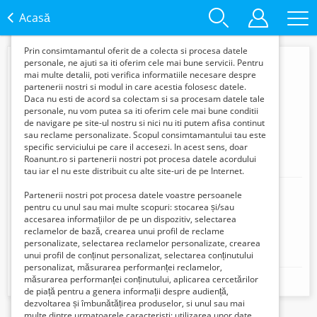
functie de interesele si nevoile tale. De asemenea, aceste
date sunt folosite pentru analizarea traffic-ului pe site-ul
Acasă
nostru si pe Internet.
Prin consimtamantul oferit de a colecta si procesa datele
personale, ne ajuti sa iti oferim cele mai bune servicii. Pentru
mai multe detalii, poti verifica informatiile necesare despre
partenerii nostri si modul in care acestia folosesc datele.
Daca nu esti de acord sa colectam si sa procesam datele tale
personale, nu vom putea sa iti oferim cele mai bune conditii
de navigare pe site-ul nostru si nici nu iti putem afisa continut
sau reclame personalizate. Scopul consimtamantului tau este
specific serviciului pe care il accesezi. In acest sens, doar
Roanunt.ro si partenerii nostri pot procesa datele acordului
Vintila Otto
tau iar el nu este distribuit cu alte site-uri de pe Internet.
Mobil:
Partenerii nostri pot procesa datele voastre persoanele
+40785228222
pentru cu unul sau mai multe scopuri: stocarea și/sau
Adresa:
Pallady Theodor (Bulevard)
accesarea informațiilor de pe un dispozitiv, selectarea
reclamelor de bază, crearea unui profil de reclame
Locație:
030384
personalizate, selectarea reclamelor personalizate, crearea
Website:
https://www.tpb.ro
unui profil de conținut personalizat, selectarea conținutului
personalizat, măsurarea performanței reclamelor,
măsurarea performanței conținutului, aplicarea cercetărilor
https://www.tpb.ro
de piață pentru a genera informații despre audiență,
dezvoltarea și îmbunătățirea produselor, si unul sau mai
multe dintre urmatoarele caracteristi: utilizarea unor date