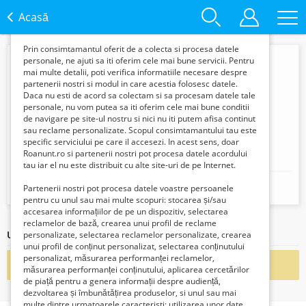
functie de interesele si nevoile tale. De asemenea, aceste
date sunt folosite pentru analizarea traffic-ului pe site-ul
Acasă
nostru si pe Internet.
Prin consimtamantul oferit de a colecta si procesa datele
personale, ne ajuti sa iti oferim cele mai bune servicii. Pentru
mai multe detalii, poti verifica informatiile necesare despre
partenerii nostri si modul in care acestia folosesc datele.
Daca nu esti de acord sa colectam si sa procesam datele tale
personale, nu vom putea sa iti oferim cele mai bune conditii
de navigare pe site-ul nostru si nici nu iti putem afisa continut
sau reclame personalizate. Scopul consimtamantului tau este
specific serviciului pe care il accesezi. In acest sens, doar
Roanunt.ro si partenerii nostri pot procesa datele acordului
Andrei
tau iar el nu este distribuit cu alte site-uri de pe Internet.
Mobil:
Partenerii nostri pot procesa datele voastre persoanele
+40722465564
pentru cu unul sau mai multe scopuri: stocarea și/sau
accesarea informațiilor de pe un dispozitiv, selectarea
reclamelor de bază, crearea unui profil de reclame
Ultimele articole ale acestui vânzător
personalizate, selectarea reclamelor personalizate, crearea
unui profil de conținut personalizat, selectarea conținutului
personalizat, măsurarea performanței reclamelor,
Nu există înregistrări postate de acest vânzător
măsurarea performanței conținutului, aplicarea cercetărilor
de piață pentru a genera informații despre audiență,
dezvoltarea și îmbunătățirea produselor, si unul sau mai
multe dintre urmatoarele caracteristi: utilizarea unor date