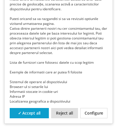
precise de geolocație, scanarea activă a caracteristicilor
dispozitivului pentru identificare.
Puteti oricand sa va razganditi si sa va revizuiti optiunile
vizitand urmatoarea pagina.
Cativa dintre partenerii nostri nu cer consimtamantul tau, dar
proceseaza datele tale pe baza interesului lor legimit. Poti
obiecta intersul legitim si poti gestiona consimtamantul tau
prin alegerea partenerului din lista de mai jos sau daca
accesezi partenerii nostri aici poti vedea detaliat informatii
despre partenerul selectat.
Lista de furnizori care folosesc datele cu scop legitim
Exemple de informatii care ar putea fi folosite
Sistemul de operare al dispozitivului
Browser-ul si setarile lui
Informatii stocate in cookie-uri
Adresa IP
Localizarea geografica a dispozitivului
✓ Accept all
Reject all
Configure