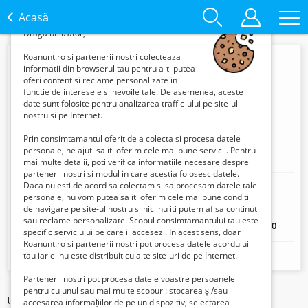
Cookie Preferences
Acasă
Draga utilizator,
Roanunt.ro si partenerii nostri colecteaza
informatii din browserul tau pentru a-ti putea
oferi content si reclame personalizate in
functie de interesele si nevoile tale. De asemenea, aceste
date sunt folosite pentru analizarea traffic-ului pe site-ul
nostru si pe Internet.
Prin consimtamantul oferit de a colecta si procesa datele
personale, ne ajuti sa iti oferim cele mai bune servicii. Pentru
Cazare Casa Giovanni
mai multe detalii, poti verifica informatiile necesare despre
partenerii nostri si modul in care acestia folosesc datele.
Daca nu esti de acord sa colectam si sa procesam datele tale
Mobil:
+40 767 386 371
personale, nu vom putea sa iti oferim cele mai bune conditii
Adresa:
Principala nr.431
de navigare pe site-ul nostru si nici nu iti putem afisa continut
sau reclame personalizate. Scopul consimtamantului tau este
Locație:
Moldova Noua, Caras-Severin, Romania 327160
specific serviciului pe care il accesezi. In acest sens, doar
Roanunt.ro si partenerii nostri pot procesa datele acordului
tau iar el nu este distribuit cu alte site-uri de pe Internet.
Work never end.
Partenerii nostri pot procesa datele voastre persoanele
pentru cu unul sau mai multe scopuri: stocarea și/sau
Ultimele articole ale acestui vânzător
accesarea informațiilor de pe un dispozitiv, selectarea