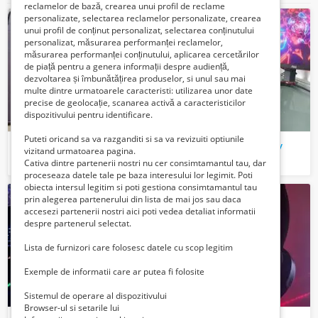
reclamelor de bază, crearea unui profil de reclame
personalizate, selectarea reclamelor personalizate, crearea
unui profil de conținut personalizat, selectarea conținutului
personalizat, măsurarea performanței reclamelor,
măsurarea performanței conținutului, aplicarea cercetărilor
de piață pentru a genera informații despre audiență,
dezvoltarea și îmbunătățirea produselor, si unul sau mai
multe dintre urmatoarele caracteristi: utilizarea unor date
precise de geolocație, scanarea activă a caracteristicilor
dispozitivului pentru identificare.
Puteti oricand sa va razganditi si sa va revizuiti optiunile
Mousepad Aqirys Singularity MD
Mousepad A4Tech Bloody
vizitand urmatoarea pagina.
30 Lei
40 Lei
Cativa dintre partenerii nostri nu cer consimtamantul tau, dar
proceseaza datele tale pe baza interesului lor legimit. Poti
obiecta intersul legitim si poti gestiona consimtamantul tau
prin alegerea partenerului din lista de mai jos sau daca
accesezi partenerii nostri aici poti vedea detaliat informatii
despre partenerul selectat.
Lista de furnizori care folosesc datele cu scop legitim
Exemple de informatii care ar putea fi folosite
Sistemul de operare al dispozitivului
Browser-ul si setarile lui